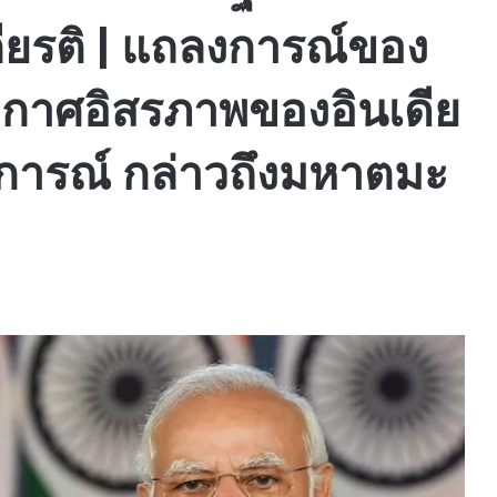
เกียรติ | แถลงการณ์ของ
ะกาศอิสรภาพของอินเดีย
การณ์ กล่าวถึงมหาตมะ