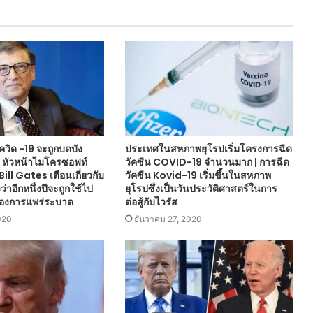
ควิด -19 จะถูกบดบัง
ประเทศในสหภาพยุโรปเริ่มโครงการฉีด
 หัวหน้าไมโครซอฟท์
วัคซีน COVID-19 จำนวนมาก | การฉีด
 Bill Gates เตือนเกี่ยวกับ
วัคซีน Kovid-19 เริ่มขึ้นในสหภาพ
าอีกหนึ่งปีจะถูกใช้ไป
ยุโรปซึ่งเป็นวันประวัติศาสตร์ในการ
ของการแพร่ระบาด
ต่อสู้กับไวรัส
020
ธันวาคม 27, 2020