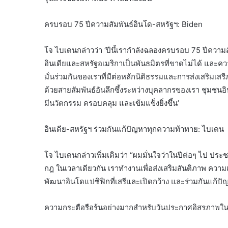
ครบรอบ 75 ปีความสัมพันธ์อินโด-สหรัฐฯ: Biden
โจ ไบเดนกล่าวว่า ‘ปีนี้เรากำลังฉลองครบรอบ 75 ปีความส
อินเดียและสหรัฐอเมริกาเป็นพันธมิตรที่ขาดไม่ได้ และความ
มั่นร่วมกันของเราที่มีต่อหลักนิติธรรมและการส่งเสริมเสร
ด้วยสายสัมพันธ์อันลึกซึ้งระหว่างบุคลากรของเรา ชุมชนอิน
มีนวัตกรรม ครอบคลุม และเข้มแข็งยิ่งขึ้น’
อินเดีย-สหรัฐฯ ร่วมกันแก้ปัญหาทุกความท้าทาย: ไบเดน
โจ ไบเดนกล่าวเพิ่มเติมว่า “ผมมั่นใจว่าในปีต่อๆ ไป ประ
กฎ ในเวลาเดียวกัน เราทำงานเพื่อส่งเสริมสันติภาพ ความ
พัฒนาอินโดแปซิฟิกที่เสรีและเปิดกว้าง และร่วมกันแก้ปัญห
ความกระตือรือร้นอย่างมากสำหรับวันประกาศอิสรภาพในอ