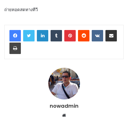
ถ่ายทอดสดทางทีวี
LinkedIn
Tumblr
Pinterest
Reddit
VKontakte
Share via Email
Print
nowadmin
Website