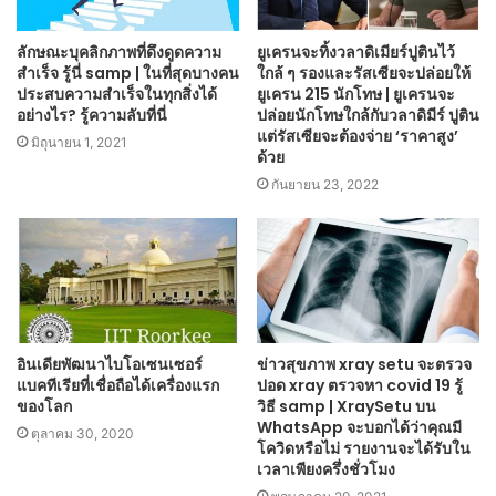
ลักษณะบุคลิกภาพที่ดึงดูดความ
ยูเครนจะทิ้งวลาดิเมียร์ปูตินไว้
สำเร็จ รู้นี่ samp | ในที่สุดบางคน
ใกล้ ๆ รองและรัสเซียจะปล่อยให้
ประสบความสำเร็จในทุกสิ่งได้
ยูเครน 215 นักโทษ | ยูเครนจะ
อย่างไร? รู้ความลับที่นี่
ปล่อยนักโทษใกล้กับวลาดิมีร์ ปูติน
แต่รัสเซียจะต้องจ่าย ‘ราคาสูง’
มิถุนายน 1, 2021
ด้วย
กันยายน 23, 2022
อินเดียพัฒนาไบโอเซนเซอร์
ข่าวสุขภาพ xray setu จะตรวจ
แบคทีเรียที่เชื่อถือได้เครื่องแรก
ปอด xray ตรวจหา covid 19 รู้
ของโลก
วิธี samp | XraySetu บน
WhatsApp จะบอกได้ว่าคุณมี
ตุลาคม 30, 2020
โควิดหรือไม่ รายงานจะได้รับใน
เวลาเพียงครึ่งชั่วโมง