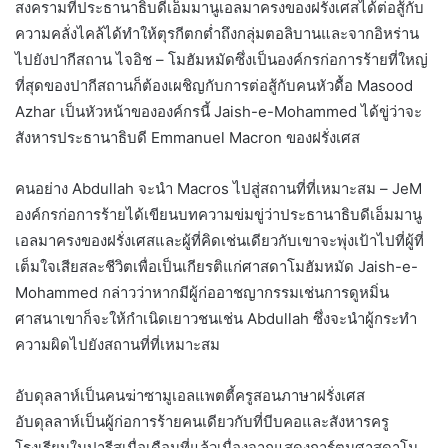
สงครามที่ประธานาธิบดีเอ็มมานูเอลมาครงของฝรั่งเศสได้ต่อสู้กับ
ความคลั่งไคล้ได้ทำให้ตุรกีตกต่ำถึงกลุ่มตอลิบานและจากอิหร่าน
ไปยังปากีสถาน ไจอิช – โมฮัมหมัดซึ่งเป็นองค์กรก่อการร้ายที่ใหญ่
ที่สุดของปากีสถานก็ต้องเผชิญกับการต่อสู้กับคนหัวดื้อ Masood
Azhar เป็นหัวหน้าขององค์กรนี้ Jaish-e-Mohammed ได้ขู่ว่าจะ
สังหารประธานาธิบดี Emmanuel Macron ของฝรั่งเศส
คนอย่าง Abdullah จะนำ Macros ไปสู่สถานที่ที่เหมาะสม – JeM
องค์กรก่อการร้ายได้เขียนบทความข่มขู่ว่าประธานาธิบดีเอ็มมานู
เอลมาครงของฝรั่งเศสและผู้ที่คิดเช่นเดียวกับเขาจะพุ่งเป้าไปที่ผู้ที่
เต็มใจเสียสละชีวิตเพื่อเป็นเกียรติแก่ศาสดาโมฮัมหมัด Jaish-e-
Mohammed กล่าวว่าหากมีผู้ก่ออาชญากรรมเช่นการดูหมิ่น
ศาสนาเขาก็จะให้กำเนิดเยาวชนเช่น Abdullah ซึ่งจะนำผู้กระทำ
ความผิดไปยังสถานที่ที่เหมาะสม
อับดุลลาห์เป็นคนฆ่าซามูเอลแพตตี้ครูสอนภาษาฝรั่งเศส
อับดุลลาห์เป็นผู้ก่อการร้ายคนเดียวกับที่บีบคอและสังหารครู
โรงเรียนในปารีสเมื่อเดือนที่แล้วเนื่องจากแสดงการ์ตูนศาสดาโม