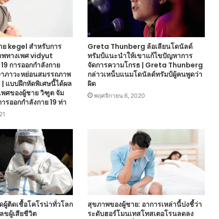
าย kegel สำหรับการ
Greta Thunberg ล้อเลียนโดนัลด์
าพทางเพศ vidyut
ทรัมป์แนะนำให้เขาแก้ไขปัญหาการ
 19 การออกกำลังกาย
จัดการความโกรธ | Greta Thunberg
กษาภาวะหย่อนสมรรถภาพ
กล่าวเหน็บแนมโดนัลด์ทรัมป์ผู้คนพูดว่า
 แบบฝึกหัดพิเศษนี้ได้ผล
ผิด
พศของผู้ชาย วิฑูต จัม
พฤศจิกายน 6, 2020
การออกกำลังกาย 19 ท่า
21
ผู้ติดเชื้อโคโรน่าทั่วโลก
สุขภาพของผู้ชาย: อาการเหล่านี้บ่งชี้ว่า
ขผู้เสียชีวิต
ระดับฮอร์โมนเทสโทสเตอโรนลดลง