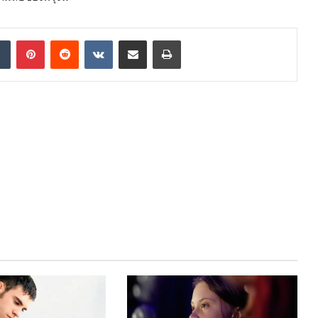
dIn
Tumblr
Pinterest
Reddit
VKontakte
Share via Email
Print