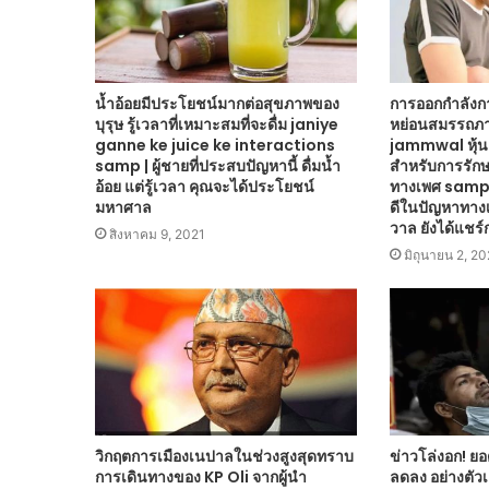
น้ำอ้อยมีประโยชน์มากต่อสุขภาพของ
การออกกำลังก
บุรุษ รู้เวลาที่เหมาะสมที่จะดื่ม janiye
หย่อนสมรรถภ
ganne ke juice ke interactions
jammwal หุ้น
samp | ผู้ชายที่ประสบปัญหานี้ ดื่มน้ำ
สำหรับการรั
อ้อย แต่รู้เวลา คุณจะได้ประโยชน์
ทางเพศ samp |
มหาศาล
ดีในปัญหาทางเ
วาล ยังได้แชร์
สิงหาคม 9, 2021
มิถุนายน 2, 20
วิกฤตการเมืองเนปาลในช่วงสูงสุดทราบ
ข่าวโล่งอก! ยอด
การเดินทางของ KP Oli จากผู้นำ
ลดลง อย่างตัวเล