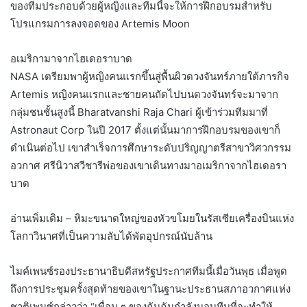
ของทีมประกอบด้วยผู้หญิงและทีมนี้จะให้การฝึกอบรมสำหรับ
โปรแกรมการลงจอดของ Artemis Moon
อเมริกามาจากไฮเดอราบาด
NASA เตรียมพาผู้หญิงคนแรกขึ้นสู่พื้นผิวดวงจันทร์ภายใต้ภารกิจ
Artemis หญิงคนแรกและชายคนถัดไปบนดวงจันทร์จะมาจาก
กลุ่มชนชั้นสูงนี้ Bharatvanshi Raja Chari ผู้เข้าร่วมทีมมาที่
Astronaut Corp ในปี 2017 ตั้งแต่นั้นมาการฝึกอบรมของเขาก็
ดำเนินต่อไป เขาสำเร็จการศึกษาระดับปริญญาตรีสาขาวิศวกรรม
อวกาศ ศรีนิวาสวีชารีพ่อของเขาเดินทางมาอเมริกาจากไฮเดอรา
บาด
อ่านเพิ่มเติม – หิมะขนาดใหญ่ของหัวขโมยในรัสเซียเครื่องบินแห่ง
โลกาวินาศที่เป็นความลับได้พัดอุปกรณ์นับล้าน
ไมค์เพนซ์รองประธานาธิบดีสหรัฐประกาศทีมนี้เมื่อวันพุธ เมื่อพูด
ถึงการประชุมครั้งสุดท้ายของเขาในฐานะประธานสภาอวกาศแห่ง
ชาติเพนซ์กล่าวว่า “เพื่อน ๆ ของฉันฉันกำลังมอบทีมที่จะทำให้