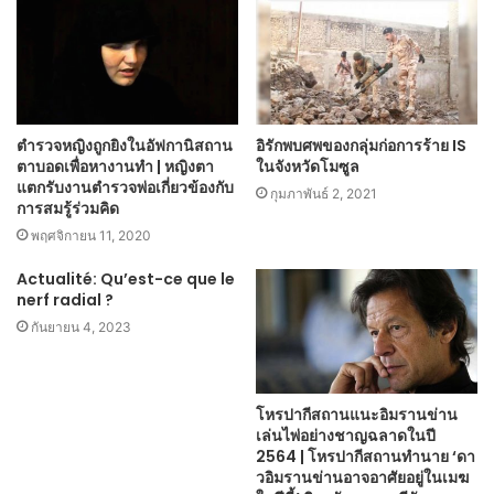
ตำรวจหญิงถูกยิงในอัฟกานิสถาน
อิรักพบศพของกลุ่มก่อการร้าย IS
ตาบอดเพื่อหางานทำ | หญิงตา
ในจังหวัดโมซูล
แตกรับงานตำรวจพ่อเกี่ยวข้องกับ
กุมภาพันธ์ 2, 2021
การสมรู้ร่วมคิด
พฤศจิกายน 11, 2020
Actualité: Qu’est-ce que le
nerf radial ?
กันยายน 4, 2023
โหรปากีสถานแนะอิมรานข่าน
เล่นไพ่อย่างชาญฉลาดในปี
2564 | โหรปากีสถานทำนาย ‘ดา
วอิมรานข่านอาจอาศัยอยู่ในเมฆ