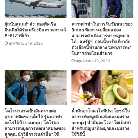
ผู้สนับสนุนกำลัง: กองทัพเรือ
ความล่าช้าในการรับชัยชนะของ
อินเดียได้รับเครื่องบินตรวจการณ์
Biden ทีมการเปลี่ยนแปลง
P-8I ลำที่เก้า
สามารถดำเนินการทางกฎหมาย
ได้ | สหรัฐฯ: ตอนนี้หารือเกี่ยวกับ
พฤศจิกายน 19, 2020
ตัวเลือกนี้ท่ามกลาง ‘มหาภารตะ’
ในการถ่ายโอนอำนาจ
พฤศจิกายน 10, 2020
โคโรน่าอาจเป็นอันตรายต่อ
น้ำมันอะโวคาโดมีประโยชน์ใน
สุขภาพจิตของเด็กได้ รู้นะว่าทำ
อาการท้องผูกผิวแห้งและผมร่วง
อะไรได้บ้าง samp | โคโรน่า
nsmp | น้ำมันอะโวคาโดเป็นยา
สามารถหยุดการพัฒนาสมองของ
สำหรับปัญหาท้องผูกและผมร่วง
ลูกคุณ นำวิธีการเหล่านี้มาใช้
ใช้วิธีนี้