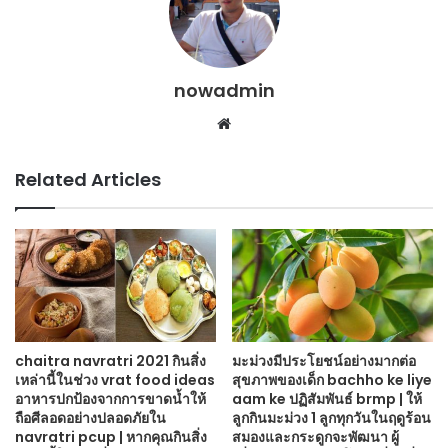
nowadmin
Website
Related Articles
chaitra navratri 2021 กินสิ่ง
มะม่วงมีประโยชน์อย่างมากต่อ
เหล่านี้ในช่วง vrat food ideas
สุขภาพของเด็ก bachho ke liye
อาหารปกป้องจากการขาดน้ำให้
aam ke ปฏิสัมพันธ์ brmp | ให้
ถือศีลอดอย่างปลอดภัยใน
ลูกกินมะม่วง 1 ลูกทุกวันในฤดูร้อน
navratri pcup | หากคุณกินสิ่ง
สมองและกระดูกจะพัฒนา ผู้