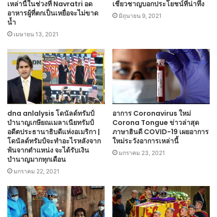
เหล่านี้ในช่วงที่ Navratri อด
เชี่ยวชาญบอกประโยชน์ที่น่าทึ่ง
อาหารผู้ที่ตกเป็นเหยื่อจะไม่ขาด
มิถุนายน 9, 2021
น้ำ
เมษายน 13, 2021
dna anlalysis โดนัลด์ทรัมป์
อาการ Coronavirus ใหม่
บำนาญเกษียณเมลาเนียทรัมป์
Corona Tongue ข่าวล่าสุด
อดีตประธานาธิบดีแห่งอเมริกา |
ภาษาฮินดี COVID-19 เผยอาการ
โดนัลด์ทรัมป์จะทำอะไรหลังจาก
ใหม่ระวังอาการเหล่านี้
พ้นจากตำแหน่ง จะได้รับเงิน
มกราคม 23, 2021
บำนาญมากทุกเดือน
มกราคม 22, 2021