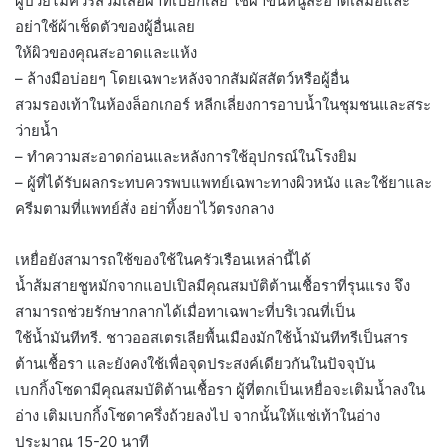
ผู้ป่วยไม่ควรสวมเสื้อผ้าที่เปียกเลย ใช้ผ้าขนหนูสะอาดเสมอและ
อย่าใช้ผ้าเช็ดตัวของผู้อื่นเลย
ให้ผิวของคุณสะอาดและแห้ง
– ล้างมือบ่อยๆ โดยเฉพาะหลังจากสัมผัสสัตว์หรือผู้อื่น
สวมรองเท้าในห้องล็อกเกอร์ หลีกเลี่ยงการอาบน้ำในชุมชนและสระ
ว่ายน้ำ
– ทำความสะอาดก่อนและหลังการใช้อุปกรณ์ในโรงยิม
– ผู้ที่ได้รับผลกระทบควรพบแพทย์เฉพาะทางผิวหนัง และใช้ยาและ
ครีมตามที่แพทย์สั่ง อย่าทิ้งยาไว้ตรงกลาง
เหยื่อยังสามารถใช้ของใช้ในครัวเรือนเหล่านี้ได้
น้ำส้มสายชูหมักจากแอปเปิลมีคุณสมบัติต้านเชื้อราที่รุนแรง จึง
สามารถช่วยรักษากลากได้เมื่อทาเฉพาะที่บริเวณที่เป็น
ใช้น้ำมันทีทรี. ชาวออสเตรเลียพื้นเมืองมักใช้น้ำมันทีทรีเป็นสาร
ต้านเชื้อรา และยังคงใช้เพื่อจุดประสงค์เดียวกันในปัจจุบัน
เบกกิ้งโซดามีคุณสมบัติต้านเชื้อรา ผู้ที่ตกเป็นเหยื่อจะเติมน้ำลงใน
อ่าง เติมเบกกิ้งโซดาครึ่งถ้วยลงไป จากนั้นให้แช่เท้าในอ่าง
ประมาณ 15-20 นาที