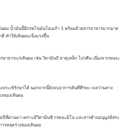
นผม น้ำมันนี้มีกรดไขมันโอเมก้า 3 พร้อมด้วยสารอาหารมากมาย
ติ ทำให้เส้นผมแข็งแรงขึ้น
รอาหารแก่เส้นผม เช่น วิตามินบี ธาตุเหล็ก โปรตีน เนื่องจากขนจะ
จระเข้รักษาได้ นอกจากนี้ยังจบอาการคันที่ศีรษะ เจลว่านหาง
่วงของเส้นผม
ปีที่ผ่านมา เพราะมีวิตามินซี กรดอะมิโน และสารต้านอนุมูลอิสระ
การหลุดร่วงของเส้นผม