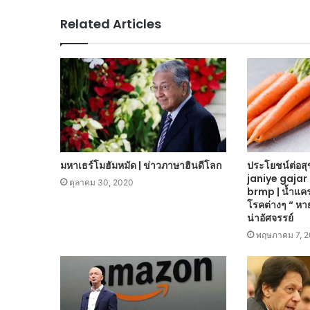
Related Articles
มหาเธร์โมฮัมหมัด | ข่าวภาษาฮินดีโลก
ประโยชน์ต่อส
janiye gajar
ตุลาคม 30, 2020
brmp | น้ำแค
โรคต่างๆ “ หายไ
น่าอัศจรรย์
พฤษภาคม 7, 2