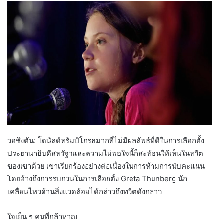
วอชิงตัน: ​​โดนัลด์ทรัมป์โกรธมากที่ไม่มีผลลัพธ์ที่ดีในการเลือกตั้ง
ประธานาธิบดีสหรัฐฯและความไม่พอใจนี้ก็สะท้อนให้เห็นในทวีต
ของเขาด้วย เขาเรียกร้องอย่างต่อเนื่องในการห้ามการนับคะแนน
โดยอ้างถึงการรบกวนในการเลือกตั้ง Greta Thunberg นัก
เคลื่อนไหวด้านสิ่งแวดล้อมได้กล่าวถึงทวีตดังกล่าว
ใจเย็น ๆ คนที่กล้าหาญ