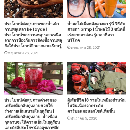
ประโยชน์ต่อสุขภาพของน้ำเต้า
น้ำผลไม้เพิ่มพลังดวงตา รู้นี่ วิธีลับ
กานพลูเหลา ke fayde |
สายตา brmp | น้ำผลไม้ 3 ชนิดนี้
ประโยชน์ของกานพลู: นอกเหนือ
เร่งสายตาอ่อน รู้เวลาที่ควร
จากการป้องกันการติดเชื้อกานพลู
บริโภค
ยังให้ประโยชน์อีกมากมายเรียนรู้
กรกฎาคม 28, 2021
พฤษภาคม 26, 2021
ประโยชน์ต่อสุขภาพต่างๆของ
ผู้เสียชีวิต 18 รายในเหมืองถ่านหิน
เครื่องดื่มกลีบกุหลาบช่วยให้
ในจีนเนื่องจากระดับ
ร่างกายเย็นสบายในฤดูร้อน |
คาร์บอนมอนอกไซด์เพิ่มขึ้น
เครื่องดื่มกลีบกุหลาบ: น้ำเชื่อม
ธันวาคม 5, 2020
กุหลาบจะให้ความเย็นในฤดูร้อน
และยังมีประโยชน์ต่อสุขภาพอีก