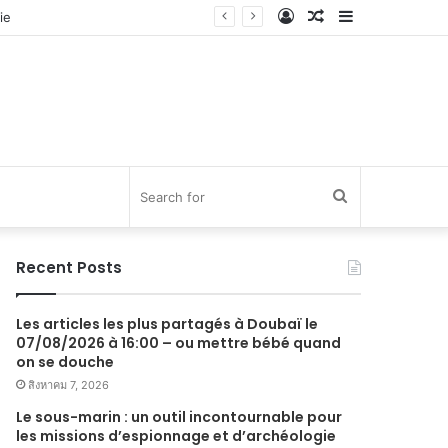
Log
Random
Sidebar
In
Article
Search
for
Recent Posts
Les articles les plus partagés à Doubaï le
07/08/2026 à 16:00 – ou mettre bébé quand
on se douche
สิงหาคม 7, 2026
Le sous-marin : un outil incontournable pour
les missions d’espionnage et d’archéologie