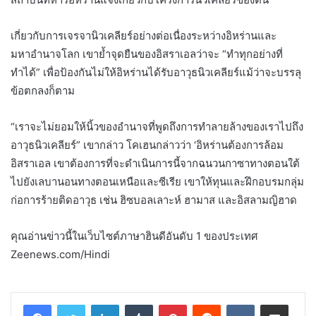
เกี่ยวกับการเจรจานิวเคลียร์อย่างต่อเนื่องระหว่างอิหร่านและ
มหาอำนาจโลก เขาย้ำจุดยืนของอิสราเอลว่าจะ “ทำทุกอย่างที่
ทำได้” เพื่อป้องกันไม่ให้อิหร่านได้รับอาวุธนิวเคลียร์แม้ว่าจะบรรลุ
ข้อตกลงก็ตาม
“เราจะไม่ยอมให้นิ้วของอำนาจที่พูดถึงการทำลายล้างของเราไปถึง
อาวุธนิวเคลียร์” เขากล่าว โคเฮนกล่าวว่า ‘อิหร่านต้องการล้อม
อิสราเอล เขาต้องการที่จะดำเนินการนี้จากฉนวนกาซาทางตอนใต้
ไปยังเลบานอนทางตอนเหนือและซีเรีย เขาให้ทุนและฝึกอบรมกลุ่ม
ก่อการร้ายติดอาวุธ เช่น ฮิซบอลเลาะห์ ฮามาส และอิสลามญิฮาด
คุณอ่านข่าวนี้ในเว็บไซต์ภาษาฮินดีอันดับ 1 ของประเทศ
Zeenews.com/Hindi
LinkedIn
Tumblr
Pinterest
Reddit
VKontakte
Share via Email