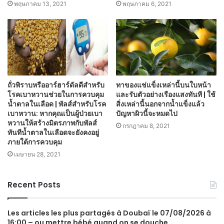
พฤษภาคม 13, 2021
พฤษภาคม 6, 2021
ถั่วพิราบหรืออาร์ฮาร์ดัลดีสำหรับ
ทาของแช่แข็งเหล่านี้บนใบหน้า
โรคเบาหวานช่วยในการควบคุม
และรับตัวอย่างเรืองแสงทันที | ใช้
น้ำตาลในเลือด | พัลส์สำหรับโรค
สิ่งเหล่านี้นอกจากน้ำแข็งแล้ว
เบาหวาน: หากคุณเป็นผู้ป่วยเบา
ปัญหาผิวนี้จะหมดไป
หวานให้สร้างมิตรภาพกับพัลส์
กรกฎาคม 8, 2021
ทันทีน้ำตาลในเลือดจะยังคงอยู่
ภายใต้การควบคุม
เมษายน 28, 2021
Recent Posts
Les articles les plus partagés à Doubaï le 07/08/2026 à
16:00 – ou mettre bébé quand on se douche