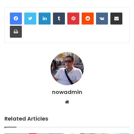
LinkedIn
Tumblr
Pinterest
Reddit
VKontakte
Share via Email
Print
nowadmin
Website
Related Articles