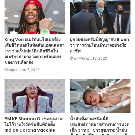
King Von อเมริกันแร็ปเปอร์ยิง
ผู้ช่วยของทรัมป์สัญญากับ Biden
เสียชีวิตนอกไนท์คลับแอตแลนตา
ว่า ‘การถ่ายโอนอำนาจอย่างมือ
| ราชาแร็ปเปอร์ยิงเสียชีวิตใน
อาชีพ’
อเมริกาท่ามกลางความร้อนแรง
พฤศจิกายน 16, 2020
ของการเลือกตั้ง
พฤศจิกายน 7, 2020
PM KP Sharma Oli ของเนปาล
น้ำมันทั้งสามชนิดนี้มี
ไม่ไว้วางใจวัคซีนจีนที่ติดตั้ง
ประสิทธิภาพมากสำหรับการนวด
Indian Corona Vaccine
เด็ก brmp | ข่าวสุขภาพ: น้ำมัน