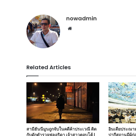
nowadmin
Website
Related Articles
สามีฮันนีมูนถูกจับในคดีค้าประเวณี ติด
อินเดียประณาม
กับดักตำรวจฟลอริดา เจ้าสาวตอบโต้ |
ปากีสถานมีผู้ก่อ