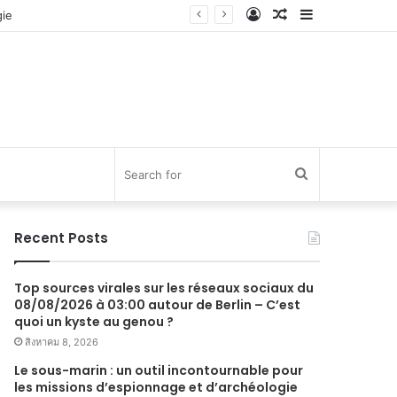
Log
Random
Sidebar
In
Article
Search
for
Recent Posts
Top sources virales sur les réseaux sociaux du
08/08/2026 à 03:00 autour de Berlin – C’est
quoi un kyste au genou ?
สิงหาคม 8, 2026
Le sous-marin : un outil incontournable pour
les missions d’espionnage et d’archéologie