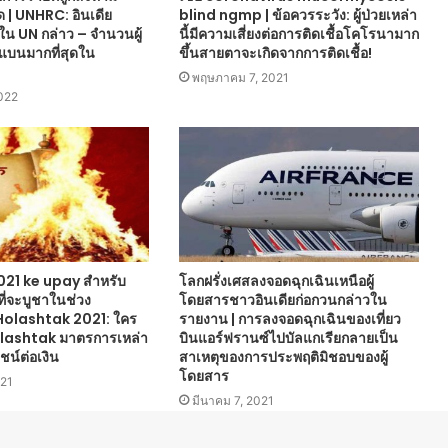
ด | UNHRC: อินเดีย
blind ngmp | ข้อควรระวัง: ผู้ป่วยเหล่า
น UN กล่าว – จำนวนผู้
นี้มีความเสี่ยงต่อการติดเชื้อโคโรนามาก
ูกแบนมากที่สุดใน
ขึ้นสายตาจะเกิดจากการติดเชื้อ!
พฤษภาคม 7, 2021
022
21 ke upay สำหรับ
โลกฝรั่งเศสลงจอดฉุกเฉินเหนือผู้
ที่จะบูชาในช่วง
โดยสารชาวอินเดียก่อกวนกล่าวใน
Holashtak 2021: ใคร
รายงาน | การลงจอดฉุกเฉินของเที่ยว
olashtak มาตรการเหล่า
บินแอร์ฟรานซ์ไปบัลแกเรียกลายเป็น
ชน์ต่อเงิน
สาเหตุของการประพฤติมิชอบของผู้
โดยสาร
021
มีนาคม 7, 2021