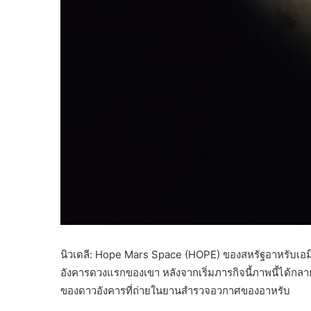
นิวเดลี: Hope Mars Space (HOPE) ของสหรัฐอาหรับเอมิเ
อังคารดวงแรกของเขา หลังจากเริ่มภารกิจนี้ภาพนี้ได้ก
ของดาวอังคารที่ถ่ายในยานสำรวจอวกาศของอาหรับ