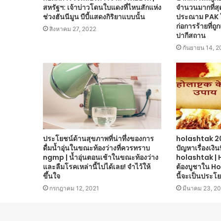
สหรัฐฯ: เจ้าบ่าวโดนใบแดงที่ไหนสักแห่ง
จำนวนมากที่สุ
ช่วงฮันนีมูน บีบี้แสดงกิริยาแบบนั้น
ประณาม PAK ใ
ก่อการร้ายที่ถ
สิงหาคม 27, 2022
ปากีสถาน
กันยายน 14, 2
ประโยชน์ด้านสุขภาพที่น่าทึ่งของการ
holashtak 20
ดื่มน้ำอุ่นในขณะท้องว่างที่ควรทราบ
ปัญหาเรื่องเงิน
ngmp | น้ำอุ่นตอนเช้าในขณะท้องว่าง
holashtak | 
และลืมโรคเหล่านี้ไปได้เลย! จำไว้ให้
ต้องบูชาใน H
ขึ้นใจ
นี้จะเป็นประโย
กรกฎาคม 12, 2021
มีนาคม 23, 2