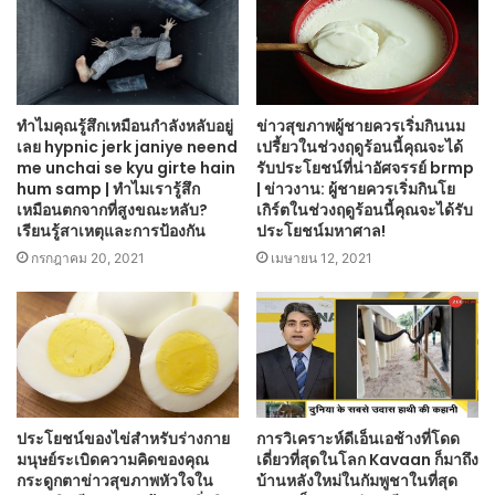
ทำไมคุณรู้สึกเหมือนกำลังหลับอยู่
ข่าวสุขภาพผู้ชายควรเริ่มกินนม
เลย hypnic jerk janiye neend
เปรี้ยวในช่วงฤดูร้อนนี้คุณจะได้
me unchai se kyu girte hain
รับประโยชน์ที่น่าอัศจรรย์ brmp
hum samp | ทำไมเรารู้สึก
| ข่าวงาน: ผู้ชายควรเริ่มกินโย
เหมือนตกจากที่สูงขณะหลับ?
เกิร์ตในช่วงฤดูร้อนนี้คุณจะได้รับ
เรียนรู้สาเหตุและการป้องกัน
ประโยชน์มหาศาล!
กรกฎาคม 20, 2021
เมษายน 12, 2021
ประโยชน์ของไข่สำหรับร่างกาย
การวิเคราะห์ดีเอ็นเอช้างที่โดด
มนุษย์ระเบิดความคิดของคุณ
เดี่ยวที่สุดในโลก Kavaan ก็มาถึง
กระดูกตาข่าวสุขภาพหัวใจใน
บ้านหลังใหม่ในกัมพูชาในที่สุด