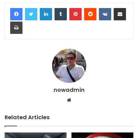
LinkedIn
Tumblr
Pinterest
Reddit
VKontakte
Share via Email
Print
nowadmin
Website
Related Articles