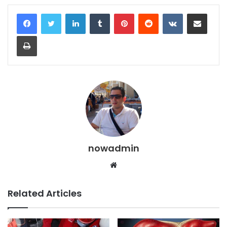
LinkedIn
Tumblr
Pinterest
Reddit
VKontakte
Share via Email
Print
nowadmin
Website
Related Articles