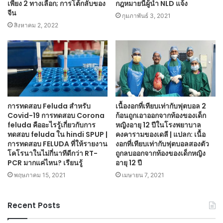
เพียง 2 ทางเลือก; การโต้กลับของ
กฎหมายนี้ผู้นำ NLD แจ้ง
จีน
กุมภาพันธ์ 3, 2021
สิงหาคม 2, 2022
การทดสอบ Feluda สำหรับ
เนื้องอกที่เทียบเท่ากับฟุตบอล 2
Covid-19 การทดสอบ Corona
ก้อนถูกเอาออกจากท้องของเด็ก
feluda คืออะไรรู้เกี่ยวกับการ
หญิงอายุ 12 ปีในโรงพยาบาล
ทดสอบ feluda ใน hindi SPUP |
คงคารามของเดลี | แปลก: เนื้อ
การทดสอบ FELUDA ที่ให้รายงาน
งอกที่เทียบเท่ากับฟุตบอลสองตัว
โคโรนาในไม่กี่นาทีดีกว่า RT-
ถูกลบออกจากท้องของเด็กหญิง
PCR มากแค่ไหน? เรียนรู้
อายุ 12 ปี
พฤษภาคม 15, 2021
เมษายน 7, 2021
Recent Posts