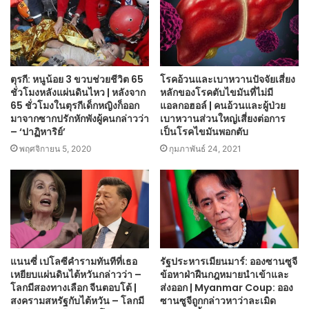
ตุรกี: หนูน้อย 3 ขวบช่วยชีวิต 65
โรคอ้วนและเบาหวานปัจจัยเสี่ยง
ชั่วโมงหลังแผ่นดินไหว | หลังจาก
หลักของโรคตับไขมันที่ไม่มี
65 ชั่วโมงในตุรกีเด็กหญิงก็ออก
แอลกอฮอล์ | คนอ้วนและผู้ป่วย
มาจากซากปรักหักพังผู้คนกล่าวว่า
เบาหวานส่วนใหญ่เสี่ยงต่อการ
– ‘ปาฏิหาริย์’
เป็นโรคไขมันพอกตับ
พฤศจิกายน 5, 2020
กุมภาพันธ์ 24, 2021
แนนซี่ เปโลซีคำรามทันทีที่เธอ
รัฐประหารเมียนมาร์: อองซานซูจี
เหยียบแผ่นดินไต้หวันกล่าวว่า –
ข้อหาฝ่าฝืนกฎหมายนำเข้าและ
โลกมีสองทางเลือก จีนตอบโต้ |
ส่งออก | Myanmar Coup: ออง
สงครามสหรัฐกับไต้หวัน – โลกมี
ซานซูจีถูกกล่าวหาว่าละเมิด