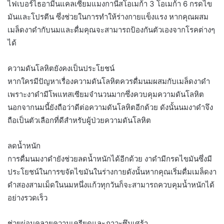
ไฟเบอร์ไธอามีนแคลเซียมแมงกานีสโอเมก้า 3 โอเมก้า 6 กรดไข
มันและโปรตีน ซึ่งช่วยในการทำให้ร่างกายแข็งแรง หากคุณผสม
เมล็ดงาดำกับนมและดื่มคุณจะสามารถป้องกันตัวเองจากโรคต่างๆ
ได้
ความดันโลหิตยังคงเป็นประโยชน์
หากใครมีปัญหาเรื่องความดันโลหิตควรดื่มนมผสมกับเมล็ดงาดำ
เพราะงาดำมีโพแทสเซียมจำนวนมากซึ่งควบคุมความดันโลหิต
นอกจากนมนี้ยังถือว่าดีต่อความดันโลหิตอีกด้วย ดังนั้นนมงาดำจึง
ถือเป็นตัวเลือกที่ดีสำหรับผู้ป่วยความดันโลหิต
ลดน้ำหนัก
การดื่มนมงาดำยังช่วยลดน้ำหนักได้อีกด้วย งาดำมีกรดไขมันซึ่งมี
ประโยชน์ในการขจัดไขมันในร่างกายดังนั้นหากคุณเริ่มดื่มเมล็ดงา
ดำสองสามเม็ดในนมหนึ่งแก้วทุกวันก็จะสามารถควบคุมน้ำหนักได้
อย่างรวดเร็ว
ช่วยผ่อนคลายความเครียดและภาวะซึมเศร้า