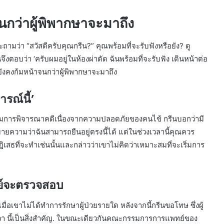
กว่าผู้พิพากษาจะมาถึง
ะถามว่า “สวัสดีครับคุณกรีน?” คุณพร้อมที่จะรับฟังหรือยัง? ดู
ีนจึงตอบว่า ‘ครับผมอยู่ในห้องผ่าตัด ฉันพร้อมที่จะรับฟัง เดินหน้าต่อ
และยังคงก้มหน้าจนกว่าผู้พิพากษาจะมาถึง
ารณ์นี้’
ะเริ่มการพิจารณาคดีเนื่องจากความปลอดภัยของคนไข้ กรีนบอกว่ามี
หมายความว่าฉันสามารถยืนอยู่ตรงนี้ได้ แต่ในช่วงเวลานี้คุณควร
เสธที่จะทำเช่นนั้นและกล่าวว่าเขาไม่คิดว่าเหมาะสมที่จะเริ่มการ
์จะตรวจสอบ
อเขาไม่ได้ทำการรักษาผู้ป่วยรายใด หลังจากนี้กรีนขอโทษ ซึ่งผู้
ิตชีวา นี้เป็นสิ่งสำคัญ. ในขณะเดียวกันคณะกรรมการการแพทย์ของ