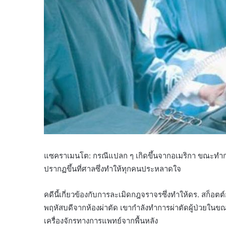
แซคราเมนโต: กรณีแปลก ๆ เกิดขึ้นจากอเมริกา ขณะทำก
ปรากฏขึ้นที่ศาลซึ่งทำให้ทุกคนประหลาดใจ
คดีนี้เกี่ยวข้องกับการละเมิดกฎจราจรซึ่งทำให้ดร. สก
พฤหัสบดีจากห้องผ่าตัด เขากำลังทำการผ่าตัดผู้ป่วยในขณะท
เครื่องจักรทางการแพทย์จากพื้นหลัง