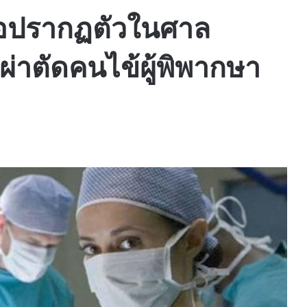
หมอปรากฏตัวในศาล
าตัดคนไข้ผู้พิพากษา