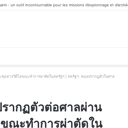
 du véhicule d’occasion en plein essor
ระชุมทางวิดีโอขณะทำการผ่าตัดในสหรัฐฯ | สหรัฐฯ: หมอปรากฏตัวในศาล
ปรากฏตัวต่อศาลผ่าน
อขณะทำการผ่าตัดใน