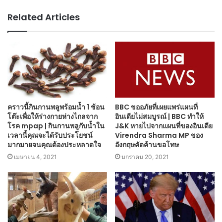
Related Articles
คราวนี้กินกานพลูพร้อมน้ำ 1 ช้อน
BBC ขออภัยที่เผยแพร่แผนที่
โต๊ะเพื่อให้ร่างกายห่างไกลจาก
อินเดียไม่สมบูรณ์ | BBC ทำให้
โรค mpap | กินกานพลูกับน้ำใน
J&K หายไปจากแผนที่ของอินเดีย
เวลานี้คุณจะได้รับประโยชน์
Virendra Sharma MP ของ
มากมายจนคุณต้องประหลาดใจ
อังกฤษคัดค้านขอโทษ
เมษายน 4, 2021
มกราคม 20, 2021