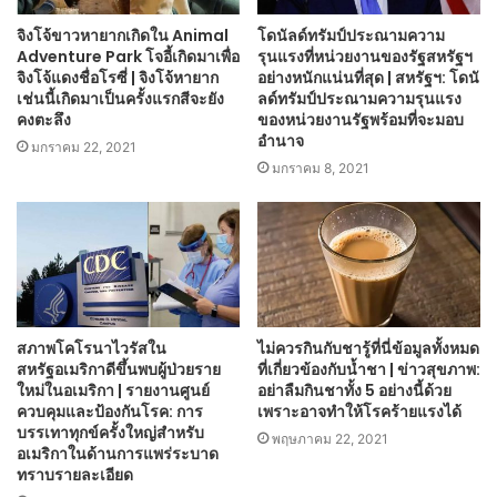
จิงโจ้ขาวหายากเกิดใน Animal
โดนัลด์ทรัมป์ประณามความ
Adventure Park โจอี้เกิดมาเพื่อ
รุนแรงที่หน่วยงานของรัฐสหรัฐฯ
จิงโจ้แดงชื่อโรซี่ | จิงโจ้หายาก
อย่างหนักแน่นที่สุด | สหรัฐฯ: โดนั
เช่นนี้เกิดมาเป็นครั้งแรกสีจะยัง
ลด์ทรัมป์ประณามความรุนแรง
คงตะลึง
ของหน่วยงานรัฐพร้อมที่จะมอบ
อำนาจ
มกราคม 22, 2021
มกราคม 8, 2021
สภาพโคโรนาไวรัสใน
ไม่ควรกินกับชารู้ที่นี่ข้อมูลทั้งหมด
สหรัฐอเมริกาดีขึ้นพบผู้ป่วยราย
ที่เกี่ยวข้องกับน้ำชา | ข่าวสุขภาพ:
ใหม่ในอเมริกา | รายงานศูนย์
อย่าลืมกินชาทั้ง 5 อย่างนี้ด้วย
ควบคุมและป้องกันโรค: การ
เพราะอาจทำให้โรคร้ายแรงได้
บรรเทาทุกข์ครั้งใหญ่สำหรับ
พฤษภาคม 22, 2021
อเมริกาในด้านการแพร่ระบาด
ทราบรายละเอียด