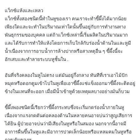
แว็กซ์แห้งและเหลว
แว็กซ์ทั้งสองชนิดนี้ทำในหูของเรา คนเราจะทำขี้ผึ้งได้มากน้อย
เพียงใดและจะทำในปริมาณเท่าใดนั้นขึ้นอยู่กับการทำงานทาง
พันธุกรรมของบุคคล แต่ถ้าแว็กซ์เหล่านี้เริ่มผลิตในปริมาณมาก
และได้รับการทำให้แห้งโดยการเก็บใกล้กับร่องน้ำด้านในและหูมี
น้ำเนื่องจากการอาบน้ำการล้างปากหรือสาเหตุอื่น ๆ ขี้ผึ้งนี้จะ
อักเสบและทำลายระบบหูชั้นใน .
อันที่จริงคลองในหูไม่ตรง แต่มันอยู่กึ่งกลาง ทันทีที่เราเอาไม้ปัก
หมุดหรือดอกตูมเข้าไปในหูเพื่อเอาขี้ผึ้งแช่แข็งออกมาขี้ผึ้งจะติดอยู่
ข้างในแทนที่จะออก เมื่อมีน้ำเข้าหูด้วยเหตุผลบางอย่างมันก็บวม
ขี้ผึ้งพองชนิดนี้เรียกว่าขี้ผึ้งกระทบซึ่งจะเริ่มกดร่องน้ำภายในหู
เนื่องจากแรงกดดันต่อคลองด้านในหลายคนอาจบ่นว่าสูญเสียการ
ได้ยิน ผู้ป่วยอาจบ่นว่ามีเสียงในหูหรือในสมอง นอกจากนี้อาจมี
อาการผื่นขึ้นในหูและมีอาการปวดเล็กน้อยหรือแหลมคมในหูหรือ
การเต้นของหู