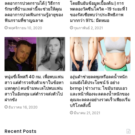
ลดอาการปวดกรามได้ | วิธีการ
โดยยืนยันข้อมูลเบื้องต้น | การ
รักษาที่บ้านเหล่านี้จะช่วยให้คุณ
ทดลองวัคซีนโควิด -19 ระยะที่ 1
ลดอาการปวดฟันกรามรู้อายุของ
ของรัสเซียพบว่าประสิทธิภาพ
ฟันกรามที่ชาญฉลาด
มากกว่า 91%: มีดหมอ
พฤศจิกายน 10, 2020
กุมภาพันธ์ 2, 2021
หนุ่มขี่เจ็ทสกี 40 กม. เพื่อพบแฟน
องุ่นดำช่วยลดพุงหรือลดน้ำหนัก
สาว แต่ตำรวจจับตัวเขาในข้อหา
แถมยังได้ประโยชน์ 5 อย่าง
แหกคุก | คนข้ามทะเลไปพบแฟน
brmp | ข่าวงาน: ไขมันรอบเอว
สาวในอังกฤษ แต่ตำรวจส่งตัวไป
และหน้าท้องจะลดลงน้ำหนักของ
ฝากขัง
คุณจะลดลงอย่างรวดเร็วเพียงเริ่ม
บริโภคสิ่งนี้
ธันวาคม 16, 2020
มีนาคม 21, 2021
Recent Posts