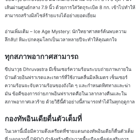
เส้นผ่านศูนย์กลาง 7.9 นิ้ว ด้วยการใส่วัตถุระเบิด 8 กก. เข้าไปทำให้
สามารถสร้างมิสไซล์ร้ายแรงได้อย่างยอดเยี่ยม
อ่านเพิ่มเติม – Ice Age Mystery: นักวิทยาศาสตร์ค้นพบความ
ลึกลับ! หิมะปกคลุมโลกเป็นเวลาหลายปีจะทำให้คุณตกใจ
ทุกสภาพอากาศสามารถ
ขีปนาวุธ Dhruvastra มีเซ็นเซอร์ความร้อนระบบถ่ายภาพภายใน
บ้านด้วยอินฟราเรดและเรดาร์ที่ใช้งานคลื่นมิลลิเมตร เซ็นเซอร์
ความร้อนจะจับความร้อนของถังใด ๆ และกำหนดทิศทางและฆ่า
มัน ข้อดีของการถ่ายภาพอินฟราเรดคือในเวลากลางคืนและใน
สภาพอากาศเลวร้าย ด้วยวิธีนี้ตัวอย่างนี้สามารถทำได้ในทุกฤดูกาล
กองทัพอินเดียตื่นตัวเต็มที่
ในเวลานี้เมื่อมีความตึงเครียดที่ชายแดนกองทัพอินเดียก็ตื่นตัวเต็ม
ที่ นอกจากนี้ DRDO กำลังสร้างขีปนาวุธพื้นเมืองเพื่อส่งเสริมการ