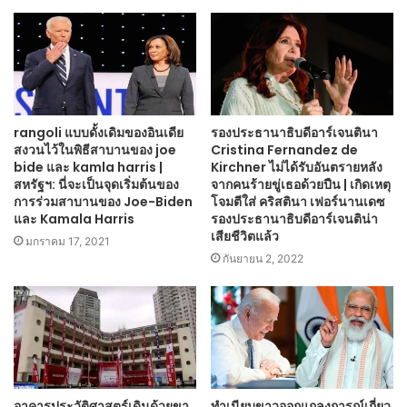
rangoli แบบดั้งเดิมของอินเดีย
รองประธานาธิบดีอาร์เจนตินา
สงวนไว้ในพิธีสาบานของ joe
Cristina Fernandez de
bide และ kamla harris |
Kirchner ไม่ได้รับอันตรายหลัง
สหรัฐฯ: นี่จะเป็นจุดเริ่มต้นของ
จากคนร้ายขู่เธอด้วยปืน | เกิดเหตุ
การร่วมสาบานของ Joe-Biden
โจมตีใส่ คริสตินา เฟอร์นานเดซ
และ Kamala Harris
รองประธานาธิบดีอาร์เจนติน่า
เสียชีวิตแล้ว
มกราคม 17, 2021
กันยายน 2, 2022
อาคารประวัติศาสตร์เดินด้วยขา
ทำเนียบขาวออกแถลงการณ์เกี่ยว