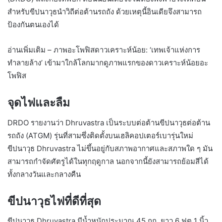
สำหรับขีปนาวุธนำวิถีต่อต้านรถถัง ด้วยเหตุนี้อินเดียจึงสามารถ
ป้องกันตนเองได้
อ่านเพิ่มเติม – ภาพอะโพฟิสดาวเคราะห์น้อย: ‘เทพเจ้าแห่งการ
ทำลายล้าง’ เข้ามาใกล้โลกมากดูภาพแรกของดาวเคราะห์น้อยอะ
โพฟิส
จุดไฟและลืม
DRDO รายงานว่า Dhruvastra เป็นระบบต่อต้านขีปนาวุธต่อต้าน
รถถัง (ATGM) รุ่นที่สามซึ่งติดตั้งบนเฮลิคอปเตอร์เบารุ่นใหม่
ขีปนาวุธ Dhruvastra ไม่ขึ้นอยู่กับสภาพอากาศและสภาพใด ๆ มัน
สามารถกำจัดศัตรูได้ในทุกฤดูกาล นอกจากนี้ยังสามารถย้อมสีได้
ทั้งกลางวันและกลางคืน
ขีปนาวุธไฟที่ดีที่สุด
ขีปนาวุธ Dhruvastra มีน้ำหนักประมาณ 45 กก. ยาว 6 ฟุต 1 นิ้ว