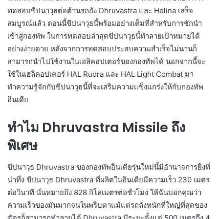
ทดสอบขีปนาวุธต่อต้านรถถัง Dhruvastra และ Helina เสร็จ
สมบูรณ์แล้ว ตอนนี้ขีปนาวุธนี้พร้อมอย่างเต็มที่สำหรับการชักนำ
เข้าสู่กองทัพ ในการทดสอบล่าสุดขีปนาวุธนี้ทำลายเป้าหมายได้
อย่างง่ายดาย หลังจากการทดสอบประสบความสำเร็จไม่นานก็
สามารถนำไปใช้งานในเฮลิคอปเตอร์ของกองทัพได้ นอกจากนี้จะ
ใช้ในเฮลิคอปเตอร์ HAL Rudra และ HAL Light Combat มา
ทำความรู้จักกับขีปนาวุธนี้ที่จะเสริมความแข็งแกร่งให้กับกองทัพ
อินเดีย
ทำไม Dhruvastra Missile ถึง
พิเศษ
ขีปนาวุธ Dhruvastra ของกองทัพอินเดียรุ่นใหม่นี้มีอำนาจการยิงที่
น่าทึ่ง ขีปนาวุธ Dhruvastra ที่ผลิตในอินเดียมีความเร็ว 230 เมตร
ต่อวินาที นั่นหมายถึง 828 กิโลเมตรต่อชั่วโมง ให้ฉันบอกคุณว่า
ความเร็วของมันมากจนในพริบตาแม้แต่รถถังหนักที่ใหญ่ที่สุดของ
ศัตรูก็สามารถทำลายได้ Dhruvastra มีระยะตั้งแต่ 500 เมตรถึง 4