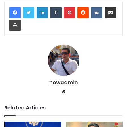
LinkedIn
Tumblr
Pinterest
Reddit
VKontakte
Share via Email
Print
nowadmin
Website
Related Articles