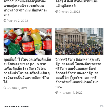
ตราวกับว่าหนังฮอลลีวูดกำลัง
ต้องรู้ 4 สิ่งนี้ ทำตั้งแต่วันนี้เอง
ฉายอยู่ตรงหน้า รถชนกันบน
แล้วดูอัศจรรย์
ทางหลวงเพราะมะเขือเทศกระ
มิถุนายน 3, 2021
จาย
กันยายน 2, 2022
คุณเก็บน้ำไว้ในขวดเครื่องดื่มเย็น
วิกฤตศรีลังกา อัพเดทล่าสุด หลัง
ระวังอันตรายของ pcup ขวด
รัฐบาลตอนนี้ โลกยังตัดขาดจาก
เครื่องดื่มเย็น | ระมัดระวังโดย
ศรีลังกา เผยขั้นตอนสุดช็อก |
การดื่มน้ำในขวดเครื่องดื่มเย็น ๆ
วิกฤตศรีลังกา: หลังจากรัฐบาล
ระวังอาจเป็นอันตรายถึงแก่ชีวิต
ตอนนี้โลกก็ถูกตัดขาดจากศรี
ได้
ลังกาด้วยขั้นตอนที่น่าตกใจมา
ก่อน
เมษายน 2, 2021
กรกฎาคม 11, 2022