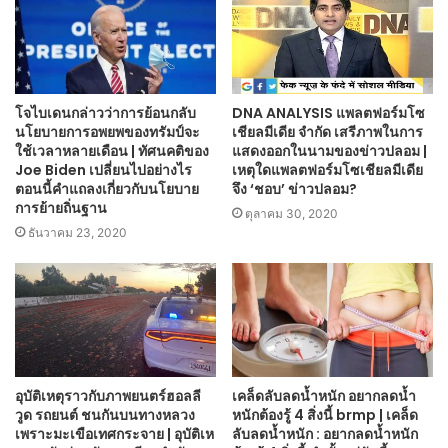
โจไบเดนกล่าวว่าการย้อนกลับ
DNA ANALYSIS แพลตฟอร์มโซ
นโยบายการอพยพของทรัมป์จะ
เชียลมีเดีย จำกัด เสรีภาพในการ
ใช้เวลาหลายเดือน | ทัศนคติของ
แสดงออกในนามของข่าวปลอม |
Joe Biden เปลี่ยนไปอย่างไร
เหตุใดแพลตฟอร์มโซเชียลมีเดีย
ตอนนี้คำแถลงเกี่ยวกับนโยบาย
จึง ‘ชอบ’ ข่าวปลอม?
การย้ายถิ่นฐาน
ตุลาคม 30, 2020
ธันวาคม 23, 2020
อุบัติเหตุราวกับภาพยนตร์ฮอลลี
เคล็ดลับลดน้ำหนัก อยากลดน้ำ
วูด รถยนต์ ชนกันบนทางหลวง
หนักต้องรู้ 4 สิ่งนี้ brmp | เคล็ด
เพราะมะเขือเทศกระจาย | อุบัติเห
ลับลดน้ำหนัก : อยากลดน้ำหนัก