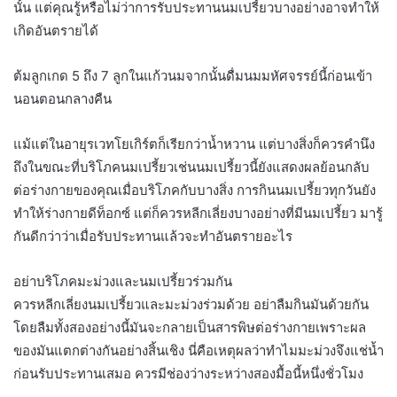
นั้น แต่คุณรู้หรือไม่ว่าการรับประทานนมเปรี้ยวบางอย่างอาจทำให้
เกิดอันตรายได้
ต้มลูกเกด 5 ถึง 7 ลูกในแก้วนมจากนั้นดื่มนมมหัศจรรย์นี้ก่อนเข้า
นอนตอนกลางคืน
แม้แต่ในอายุรเวทโยเกิร์ตก็เรียกว่าน้ำหวาน แต่บางสิ่งก็ควรคำนึง
ถึงในขณะที่บริโภคนมเปรี้ยวเช่นนมเปรี้ยวนี้ยังแสดงผลย้อนกลับ
ต่อร่างกายของคุณเมื่อบริโภคกับบางสิ่ง การกินนมเปรี้ยวทุกวันยัง
ทำให้ร่างกายดีท็อกซ์ แต่ก็ควรหลีกเลี่ยงบางอย่างที่มีนมเปรี้ยว มารู้
กันดีกว่าว่าเมื่อรับประทานแล้วจะทำอันตรายอะไร
อย่าบริโภคมะม่วงและนมเปรี้ยวร่วมกัน
ควรหลีกเลี่ยงนมเปรี้ยวและมะม่วงร่วมด้วย อย่าลืมกินมันด้วยกัน
โดยลืมทั้งสองอย่างนี้มันจะกลายเป็นสารพิษต่อร่างกายเพราะผล
ของมันแตกต่างกันอย่างสิ้นเชิง นี่คือเหตุผลว่าทำไมมะม่วงจึงแช่น้ำ
ก่อนรับประทานเสมอ ควรมีช่องว่างระหว่างสองมื้อนี้หนึ่งชั่วโมง