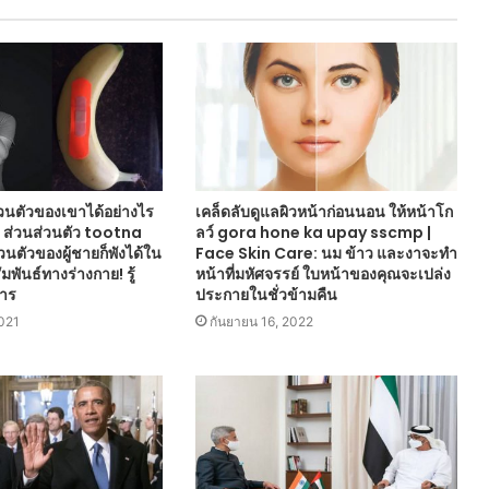
่วนตัวของเขาได้อย่างไร
เคล็ดลับดูแลผิวหน้าก่อนนอน ให้หน้าโก
ส่วนส่วนตัว tootna
ลว์ gora hone ka upay sscmp |
นตัวของผู้ชายก็พังได้ใน
Face Skin Care: นม ข้าว และงาจะทำ
มพันธ์ทางร่างกาย! รู้
หน้าที่มหัศจรรย์ ใบหน้าของคุณจะเปล่ง
าร
ประกายในชั่วข้ามคืน
021
กันยายน 16, 2022