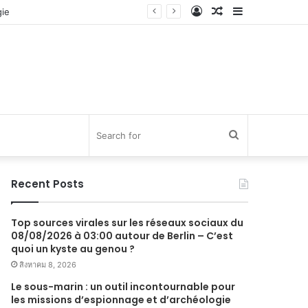
Log
Random
Sidebar
In
Article
Search
for
Recent Posts
Top sources virales sur les réseaux sociaux du
08/08/2026 à 03:00 autour de Berlin – C’est
quoi un kyste au genou ?
สิงหาคม 8, 2026
Le sous-marin : un outil incontournable pour
les missions d’espionnage et d’archéologie