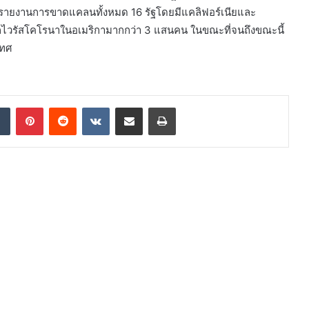
 มีรายงานการขาดแคลนทั้งหมด 16 รัฐโดยมีแคลิฟอร์เนียและ
ื่องจากไวรัสโคโรนาในอเมริกามากกว่า 3 แสนคน ในขณะที่จนถึงขณะนี้
เทศ
dIn
Tumblr
Pinterest
Reddit
VKontakte
Share via Email
Print