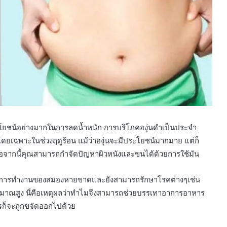
ประโยชน์อย่างมากในการลดน้ำหนัก การบริโภคองุ่นดำเป็นประจำ
ดยเฉพาะในช่วงฤดูร้อน แม้ว่าองุ่นจะมีประโยชน์มากมาย แต่ก็
อจากนี้คุณสามารถกำจัดปัญหาผิวหนังและขนได้ด้วยการใช้มัน
ามจำ การทำงานของสมองหายขาดและยังสามารถรักษาโรคต่างๆเช่น
ริมาณสูง นี่คือเหตุผลว่าทำไมจึงสามารถช่วยบรรเทาอาการอาหาร
รก็จะถูกขจัดออกไปด้วย