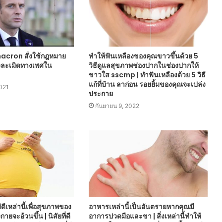
cron สั่งใช้กฎหมาย
ทำให้ฟันเหลืองของคุณขาวขึ้นด้วย 5
งละเมิดทางเพศใน
วิธีดูแลสุขภาพช่องปากในช่องปากให้
ขาวใส sscmp | ทำฟันเหลืองด้วย 5 วิธี
แก้ที่บ้าน ลาก่อน รอยยิ้มของคุณจะเปล่ง
021
ประกาย
กันยายน 9, 2022
ม่ดีเหล่านี้เพื่อสุขภาพของ
อาหารเหล่านี้เป็นอันตรายหากคุณมี
ายจะอ้วนขึ้น | นิสัยที่ดี
อาการปวดมือและขา | สิ่งเหล่านี้ทำให้