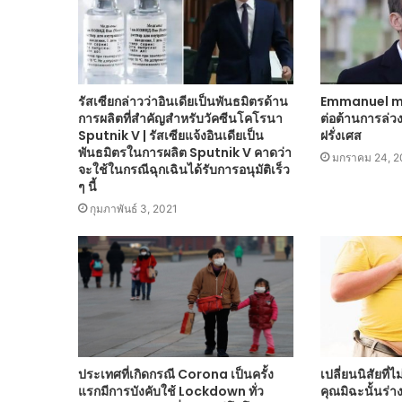
รัสเซียกล่าวว่าอินเดียเป็นพันธมิตรด้าน
Emmanuel ma
การผลิตที่สำคัญสำหรับวัคซีนโคโรนา
ต่อต้านการล่ว
Sputnik V | รัสเซียแจ้งอินเดียเป็น
ฝรั่งเศส
พันธมิตรในการผลิต Sputnik V คาดว่า
มกราคม 24, 2
จะใช้ในกรณีฉุกเฉินได้รับการอนุมัติเร็ว
ๆ นี้
กุมภาพันธ์ 3, 2021
ประเทศที่เกิดกรณี Corona เป็นครั้ง
เปลี่ยนนิสัยที่ไ
แรกมีการบังคับใช้ Lockdown ทั่ว
คุณมิฉะนั้นร่างก