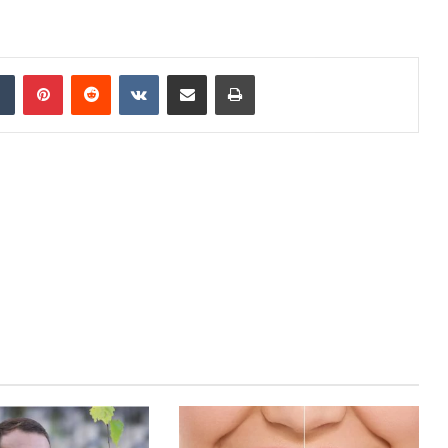
dIn
Tumblr
Pinterest
Reddit
VKontakte
Share via Email
Print