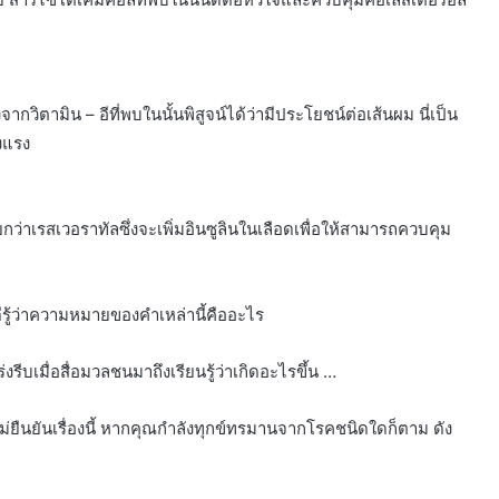
กวิตามิน – อีที่พบในนั้นพิสูจน์ได้ว่ามีประโยชน์ต่อเส้นผม นี่เป็น
งแรง
ียกว่าเรสเวอราทัลซึ่งจะเพิ่มอินซูลินในเลือดเพื่อให้สามารถควบคุม
งดีรู้ว่าความหมายของคำเหล่านี้คืออะไร
มเร่งรีบเมื่อสื่อมวลชนมาถึงเรียนรู้ว่าเกิดอะไรขึ้น …
ไม่ยืนยันเรื่องนี้ หากคุณกำลังทุกข์ทรมานจากโรคชนิดใดก็ตาม ดัง