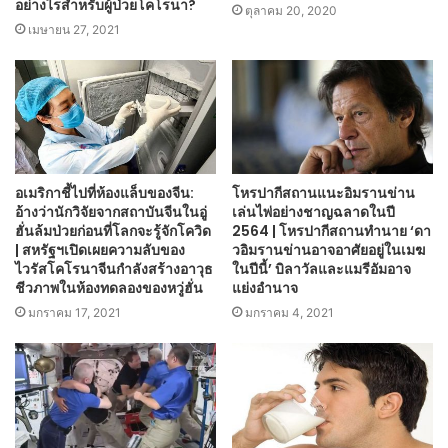
อย่างไรสำหรับผู้ป่วยโคโรนา?
ตุลาคม 20, 2020
เมษายน 27, 2021
อเมริกาชี้ไปที่ห้องแล็บของจีน:
โหรปากีสถานแนะอิมรานข่าน
อ้างว่านักวิจัยจากสถาบันจีนในอู่
เล่นไพ่อย่างชาญฉลาดในปี
ฮั่นล้มป่วยก่อนที่โลกจะรู้จักโควิด
2564 | โหรปากีสถานทำนาย ‘ดา
| สหรัฐฯเปิดเผยความลับของ
วอิมรานข่านอาจอาศัยอยู่ในเมฆ
ไวรัสโคโรนาจีนกำลังสร้างอาวุธ
ในปีนี้’ บิลาวัลและแมรีอัมอาจ
ชีวภาพในห้องทดลองของหวู่ฮั่น
แย่งอำนาจ
มกราคม 17, 2021
มกราคม 4, 2021