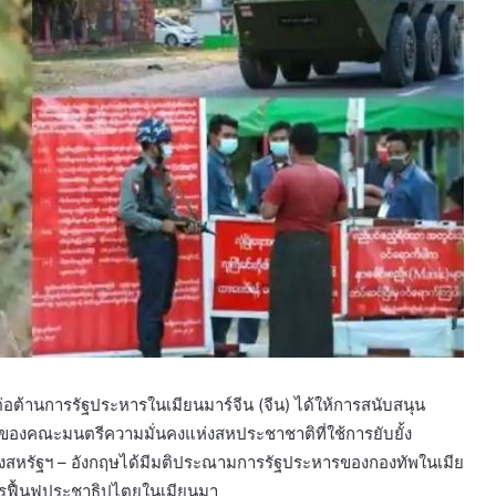
ต่อต้านการรัฐประหารในเมียนมาร์จีน (จีน) ได้ให้การสนับสนุน
ิของคณะมนตรีความมั่นคงแห่งสหประชาชาติที่ใช้การยับยั้ง
สหรัฐฯ – อังกฤษได้มีมติประณามการรัฐประหารของกองทัพในเมีย
การฟื้นฟูประชาธิปไตยในเมียนมา