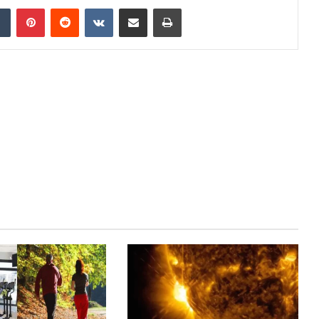
dIn
Tumblr
Pinterest
Reddit
VKontakte
Share via Email
Print