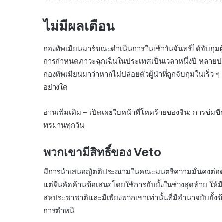
ไม่มีผลเตือน
กองทัพเมียนมาร์ขณะดำเนินการในเช้าวันจันทร์ได้จับกุม
การกำหนดภาวะฉุกเฉินในประเทศเป็นเวลาหนึ่งปี หลายประ
กองทัพเมียนมาว่าหากไม่ปล่อยตัวผู้นำที่ถูกจับกุมในเร็ว ๆ 
อย่างใด
อ่านเพิ่มเติม – เปิดเผยใบหน้าที่โหดร้ายของจีน: การข่มข
ทรมานทุกวัน
พวกเขามีสิทธิ์ของ Veto
มีการนำเสนอญัตติประณามในคณะมนตรีความมั่นคงต่อต้า
แต่จีนคัดค้านข้อเสนอโดยใช้การยับยั้งในช่วงสุดท้าย ใ
สหประชาชาติและมีเพียงพวกเขาเท่านั้นที่มีอำนาจยับยั้งข
การตำหนิ