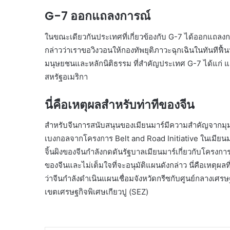
G-7 ออกแถลงการณ์
ในขณะเดียวกันประเทศที่เกี่ยวข้องกับ G-7 ได้ออกแถล
กล่าวว่าเราขอวิงวอนให้กองทัพยุติภาวะฉุกเฉินในทันทีฟ
มนุษยชนและหลักนิติธรรม ที่สำคัญประเทศ G-7 ได้แก่ แ
สหรัฐอเมริกา
นี่คือเหตุผลสำหรับท่าทีของจีน
สำหรับจีนการสนับสนุนของเมียนมาร์มีความสำคัญจากมุม
เบงกอลจากโครงการ Belt and Road Initiative ในเมียนมาร์เ
จิ้นผิงของจีนกำลังกดดันรัฐบาลเมียนมาร์เกี่ยวกับโครงก
ของจีนและไม่เต็มใจที่จะอนุมัติแผนดังกล่าว นี่คือเหตุผลที
ว่าจีนกำลังดำเนินแผนเชื่อมจังหวัดกรีซกับศูนย์กลางเศรษ
เขตเศรษฐกิจพิเศษเกียวปู (SEZ)