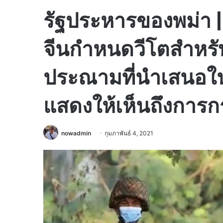
รัฐประหารของพม่า |
จีนกำหนดวีโตสำหรั
ประณามที่นำเสนอใ
แสดงให้เห็นถึงกา
nowadmin
กุมภาพันธ์ 4, 2021