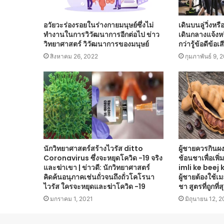
อวัยวะร่องรอยในร่างกายมนุษย์ซึ่งไม่
เดินบนลู่วิ่งหรื
ทำงานในการวิวัฒนาการอีกต่อไป ข่าว
เดินกลางแจ้งหรื
วิทยาศาสตร์ วิวัฒนาการของมนุษย์
กว่ารู้ข้อดีข้อเส
สิงหาคม 26, 2022
กุมภาพันธ์ 9, 
นักวิทยาศาสตร์สร้างไวรัส ditto
ผู้ชายควรกินผง
Coronavirus ซึ่งจะหยุดโควิด -19 จริง
ช้อนชาเพื่อเพ
และฆ่าเขา | ข่าวดี: นักวิทยาศาสตร์
imli ke beej k
คิดค้นอนุภาคเช่นถั่วจนถึงถั่วโคโรนา
ผู้ชายต้องใช้เ
ไวรัส ใครจะหยุดและฆ่าโควิด -19
ชา สูตรที่ถูกที่
มกราคม 1, 2021
มิถุนายน 12, 