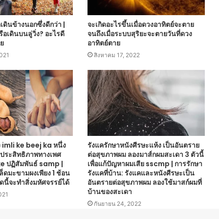
อเดินข้างนอกซึ่งดีกว่า |
จะเกิดอะไรขึ้นเมื่อดวงอาทิตย์จะตาย
อเดินบนลู่วิ่ง? อะไรดี
จนถึงเมื่อระบบสุริยะจะตายวันที่ดวง
ีย
อาทิตย์ตาย
2021
สิงหาคม 17, 2022
 imli ke beej ka หนึ่ง
รังแครักษาหนังศีรษะแห้ง เป็นอันตราย
ิ่มประสิทธิภาพทางเพศ
ต่อสุขภาพผม ลองมาส์กผมสะเดา 3 ตัวนี้
e ปฏิสัมพันธ์ samp |
เพื่อแก้ปัญหาผมเสีย sscmp | การรักษา
มล็ดมะขามผงเพียง 1 ช้อน
รังแคที่บ้าน: รังแคและหนังศีรษะเป็น
สุดนี้จะทำสิ่งมหัศจรรย์ได้
อันตรายต่อสุขภาพผม ลองใช้มาสก์ผมที่
บ้านของสะเดา
2021
กันยายน 24, 2022