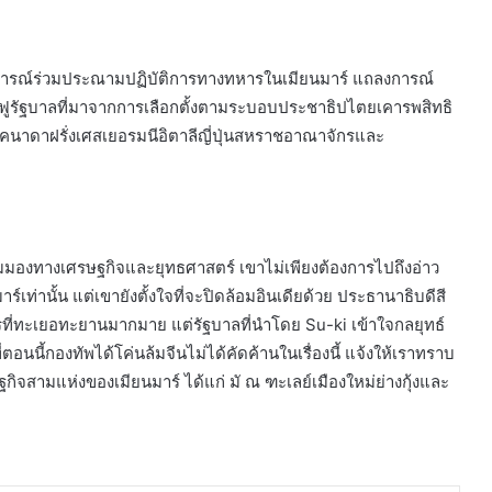
งการณ์ร่วมประณามปฏิบัติการทางทหารในเมียนมาร์ แถลงการณ์
ื้นฟูรัฐบาลที่มาจากการเลือกตั้งตามระบอบประชาธิปไตยเคารพสิทธิ
คนาดาฝรั่งเศสเยอรมนีอิตาลีญี่ปุ่นสหราชอาณาจักรและ
มองทางเศรษฐกิจและยุทธศาสตร์ เขาไม่เพียงต้องการไปถึงอ่าว
ท่านั้น แต่เขายังตั้งใจที่จะปิดล้อมอินเดียด้วย ประธานาธิบดีสี
ารที่ทะเยอทะยานมากมาย แต่รัฐบาลที่นำโดย Su-ki เข้าใจกลยุทธ์
่ตอนนี้กองทัพได้โค่นล้มจีนไม่ได้คัดค้านในเรื่องนี้ แจ้งให้เราทราบ
ฐกิจสามแห่งของเมียนมาร์ ได้แก่ มั ณ ฑะเลย์เมืองใหม่ย่างกุ้งและ