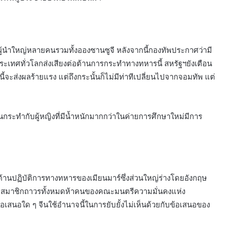
ผู้นำใหญ่หลายคนรวมทั้งอองซานซูจี หลังจากนี้กองทัพประกาศว่ามี
เทศทั่วโลกส่งเสียงต่อต้านการกระทำทางทหารนี้ สหรัฐฯยังเตือน
นี้จะส่งผลร้ายแรง แต่ถึงกระนั้นก็ไม่มีท่าทีเปลี่ยนไปจากจอมทัพ แต่
ืนกระทำกับผู้หญิงที่มีน้ำหนักมากกว่าในค่ายการศึกษาใหม่มีการ
นปฏิบัติการทางทหารของเมียนมาร์ซึ่งส่วนใหญ่ร่างโดยอังกฤษ
ห้มีสมาชิกถาวรทั้งหมดห้าคนของคณะมนตรีความมั่นคงแห่ง
้อเสนอใด ๆ จีนใช้อำนาจนี้ในการยับยั้งไม่เห็นด้วยกับข้อเสนอของ