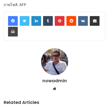
ภาพไฟล์: AFP
LinkedIn
Tumblr
Pinterest
Reddit
VKontakte
Share via Email
Print
nowadmin
Website
Related Articles