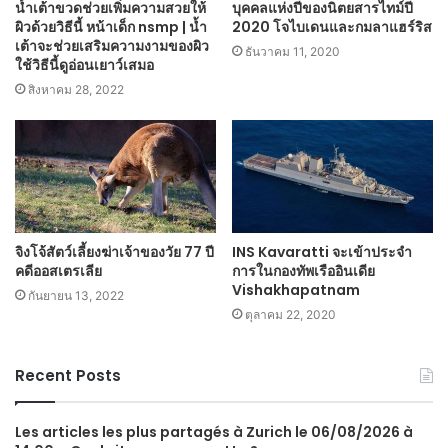
น้ำเต้าขวดช่วยเพิ่มความสวยให้
บุคคลแห่งปีของนิตยสารไทม์ปี
ผิวด้วยวิธีนี้ หน้าเด็ก nsmp | น้ำ
2020 โจไบเดนและกมลาแฮร์ริส
เต้าจะช่วยเสริมความงามของผิว
ธันวาคม 11, 2020
ใช้วิธีนี้ดูอ่อนเยาว์เสมอ
สิงหาคม 28, 2022
จิงโจ้สัตว์เลี้ยงฆ่าเจ้าของวัย 77 ปี
INS Kavaratti จะเข้าประจำ
​​คดีออสเตรเลีย
การในกองทัพเรืออินเดีย
Vishakhapatnam
กันยายน 13, 2022
ตุลาคม 22, 2020
Recent Posts
Les articles les plus partagés à Zurich le 06/08/2026 à