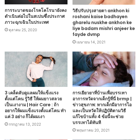
การระบาดของโรคโคโรนายังคง
วิธีปรับปรุงสายตา ankhon ki
ดำเนินต่อไปในสเปนซึ่งประกาศ
roshani kaise badhayen
ภาวะฉุกเฉินในประเทศ
gharelu nuskhe ankhon ke
liye badam mishri anjeer ke
ตุลาคม 25, 2020
fayde dvmp
เมษายน 14, 2021
3 เคล็ดลับดูแลผมให้แข็งแรง
การเยียวยาที่บ้านเพื่อบรรเทา
ตั้งแต่โคน รู้วิธี ให้ผมยาวสลวย
อาการหวัดจากเด็กรู้ที่นี่ brmp |
เป็นเงางาม | Hair Care : ถ้า
ข่าวสุขภาพ: หากเด็กมีอาการไอ
อยากให้ผมแข็งแรงตั้งแต่โคน ทำ
และเป็นหวัดให้ปฏิบัติตามวิธี
แค่ 3 อย่าง ก็ได้ผมเงา
แก้ไขบ้านทั้ง 4 ข้อนี้จะช่วย
บรรเทาได้ทันที
กรกฎาคม 13, 2022
พฤษภาคม 20, 2021