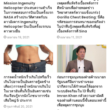
Mission Ingenuity
เหตุผลที่แท้จริงเบื้องหลังการ
Helicopter ประสบความสำเร็จ
ตีหน้าอกเพื่อถ่ายทอดข่าว
ในการทดสอบการบินเป็นครั้งแรก
วิทยาศาสตร์ความแข็งแกร่ง |
NASA สร้างประวัติศาสตร์บน
Gorilla Chest Beating: นี่คือ
ดาวอังคาร Ingenuity
รหัสของการสนทนาของกอริลล่า
Helicopter บินเป็นครั้งแรกบน
ในป่าทึบรู้เหตุผลที่แท้จริงที่อยู่
ดาวดวงอื่น
เบื้องหลังการตี Sina
เมษายน 19, 2021
เมษายน 11, 2021
การลดน้ำหนักเร็วเกินไปหรือเร็ว
ก่อนการชุมนุมของฝ่ายค้านนายก
เกินไปอาจเป็นอันตรายรู้ผลข้าง
รัฐมนตรีอิมรานข่านของ
เคียง | การลดน้ำหนักมากเกินไป
ปากีสถานได้กำหนดให้ออกจาก
ในเวลาอันสั้นก็เป็นอันตรายเช่น
ระบบอัจฉริยะใน 13 พื้นที่ |
กันเรียนรู้จากนักโภชนาการข้อ
Imran Khan กลัวความสามัคคี
เสียใหญ่ 5 ประการ
ของฝ่ายค้านตอนนี้ขั้นตอนเหล่านี้
เพื่อหยุดการชุมนุม
กุมภาพันธ์ 20, 2021