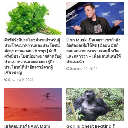
ผักชีฝรั่งมีประโยชน์มากสำหรับผู้
Elon Musk เปิดเผยว่าเขากำลัง
ป่วยโรคเบาหวานและประโยชน์
ถือศีลอดเพื่อให้ฟิต | อีลอน มัสก์
ต่อสุขภาพดวงตา brmp | ผักชี
ยอมอดอาหารเพราะเหตุนี้ ทวีต
ฝรั่งมีประโยชน์อย่างมากสำหรับผู้
และกล่าวว่า – เพื่อนคนพิเศษให้
ป่วยเบาหวานและดวงตา รู้ถึง
คำแนะนำ
ประโยชน์ที่น่าอัศจรรย์จากผู้
สิงหาคม 29, 2022
เชี่ยวชาญ
มิถุนายน 9, 2021
เฮลิคอปเตอร์ NASA Mars
Gorilla Chest Beating รู้