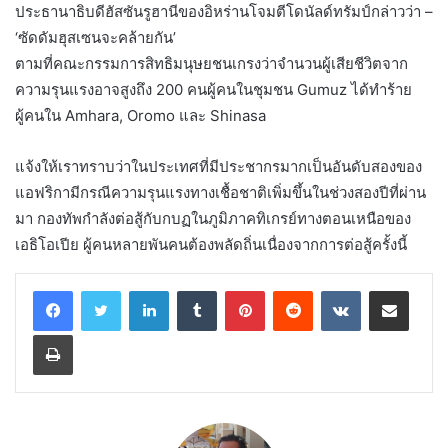
ประธานาธิบดีฮัสซันรูฮานีของอิหร่านโจมตีโดนัลด์ทรัมป์กล่าวว่า –
‘ซัดดัมฮุสเซนจะคล้ายกัน’
ตามที่คณะกรรมการสิทธิมนุษยชนเกรงว่าจำนวนผู้เสียชีวิตจาก
ความรุนแรงอาจสูงถึง 200 คนผู้คนในชุมชน Gumuz ได้ทำร้าย
ผู้คนใน Amhara, Oromo และ Shinasa
แจ้งให้เราทราบว่าในประเทศที่มีประชากรมากเป็นอันดับสองของ
แอฟริกามีกรณีความรุนแรงทางเชื้อชาติเพิ่มขึ้นในช่วงสองปีที่ผ่าน
มา กองทัพกำลังต่อสู้กับกบฏในภูมิภาคทิเกรย์ทางตอนเหนือของ
เอธิโอเปีย ผู้คนหลายพันคนต้องพลัดถิ่นเนื่องจากการต่อสู้ครั้งนี้
LinkedIn
Tumblr
Pinterest
Reddit
VKontakte
Share via Email
Print