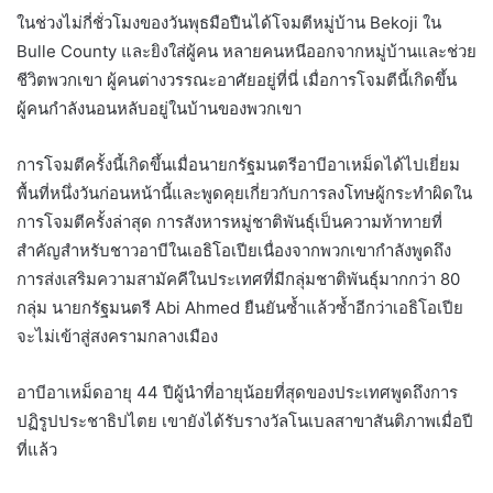
ในช่วงไม่กี่ชั่วโมงของวันพุธมือปืนได้โจมตีหมู่บ้าน Bekoji ใน
Bulle County และยิงใส่ผู้คน หลายคนหนีออกจากหมู่บ้านและช่วย
ชีวิตพวกเขา ผู้คนต่างวรรณะอาศัยอยู่ที่นี่ เมื่อการโจมตีนี้เกิดขึ้น
ผู้คนกำลังนอนหลับอยู่ในบ้านของพวกเขา
การโจมตีครั้งนี้เกิดขึ้นเมื่อนายกรัฐมนตรีอาบีอาเหม็ดได้ไปเยี่ยม
พื้นที่หนึ่งวันก่อนหน้านี้และพูดคุยเกี่ยวกับการลงโทษผู้กระทำผิดใน
การโจมตีครั้งล่าสุด การสังหารหมู่ชาติพันธุ์เป็นความท้าทายที่
สำคัญสำหรับชาวอาบีในเอธิโอเปียเนื่องจากพวกเขากำลังพูดถึง
การส่งเสริมความสามัคคีในประเทศที่มีกลุ่มชาติพันธุ์มากกว่า 80
กลุ่ม นายกรัฐมนตรี Abi Ahmed ยืนยันซ้ำแล้วซ้ำอีกว่าเอธิโอเปีย
จะไม่เข้าสู่สงครามกลางเมือง
อาบีอาเหม็ดอายุ 44 ปีผู้นำที่อายุน้อยที่สุดของประเทศพูดถึงการ
ปฏิรูปประชาธิปไตย เขายังได้รับรางวัลโนเบลสาขาสันติภาพเมื่อปี
ที่แล้ว