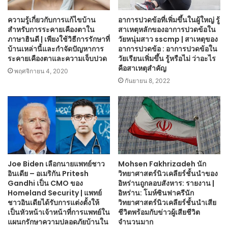
ความรู้เกี่ยวกับการแก้ไขบ้าน
อาการปวดข้อที่เพิ่มขึ้นในผู้ใหญ่ รู้
สำหรับการระคายเคืองตาใน
สาเหตุหลักของอาการปวดข้อใน
ภาษาฮินดี | เพียงใช้วิธีการรักษาที่
วัยหนุ่มสาว sscmp | สาเหตุของ
บ้านเหล่านี้และกำจัดปัญหาการ
อาการปวดข้อ : อาการปวดข้อใน
ระคายเคืองตาและความเจ็บปวด
วัยเรียนเพิ่มขึ้น รู้หรือไม่ ว่าอะไร
คือสาเหตุสำคัญ
พฤศจิกายน 4, 2020
กันยายน 8, 2022
Joe Biden เลือกนายแพทย์ชาว
Mohsen Fakhrizadeh นัก
อินเดีย – อเมริกัน Pritesh
วิทยาศาสตร์นิวเคลียร์ชั้นนำของ
Gandhi เป็น CMO ของ
อิหร่านถูกลอบสังหาร: รายงาน |
Homeland Security | แพทย์
อิหร่าน: โมห์ซินฟาครีนัก
ชาวอินเดียได้รับการแต่งตั้งให้
วิทยาศาสตร์นิวเคลียร์ชั้นนำเสีย
เป็นหัวหน้าเจ้าหน้าที่การแพทย์ใน
ชีวิตพร้อมกับข่าวผู้เสียชีวิต
แผนกรักษาความปลอดภัยบ้านใน
จำนวนมาก