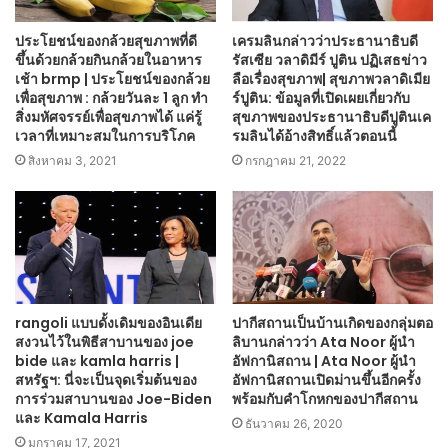
ประโยชน์ของกล้วยสุขภาพที่ดี
เครมลินกล่าวว่าประธานาธิบดี
ขึ้นด้วยกล้วยกินกล้วยในอาหาร
รัสเซีย วลาดิมีร์ ปูติน ปฏิเสธข่าว
เช้า brmp | ประโยชน์ของกล้วย
ลือเรื่องสุขภาพ| สุขภาพวลาดิเมีย
เพื่อสุขภาพ : กล้วยวันละ 1 ลูก ทำ
ร์ปูติน: ข้อมูลที่เปิดเผยเกี่ยวกับ
สิ่งมหัศจรรย์เพื่อสุขภาพได้ แค่รู้
สุขภาพของประธานาธิบดีปูตินเค
เวลาที่เหมาะสมในการบริโภค
รมลินได้อ้างสิทธิ์แล้วตอนนี้
สิงหาคม 3, 2021
กรกฎาคม 21, 2022
rangoli แบบดั้งเดิมของอินเดีย
ปากีสถานเป็นบ้านเกิดของกลุ่มตอ
สงวนไว้ในพิธีสาบานของ joe
ลิบานกล่าวว่า Ata Noor ผู้นำ
bide และ kamla harris |
อัฟกานิสถาน | Ata Noor ผู้นำ
สหรัฐฯ: นี่จะเป็นจุดเริ่มต้นของ
อัฟกานิสถานเปิดม่านขึ้นอีกครั้ง
การร่วมสาบานของ Joe-Biden
พร้อมกับคำโกหกของปากีสถาน
และ Kamala Harris
ธันวาคม 26, 2020
มกราคม 17, 2021