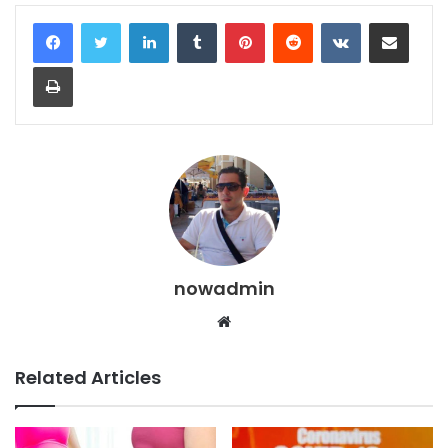
LinkedIn
Tumblr
Pinterest
Reddit
VKontakte
Share via Email
Print
nowadmin
Website
Related Articles