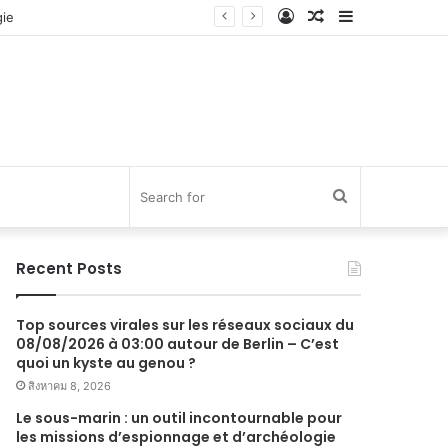
Log
Random
Sidebar
In
Article
Search
for
Recent Posts
Top sources virales sur les réseaux sociaux du
08/08/2026 à 03:00 autour de Berlin – C’est
quoi un kyste au genou ?
สิงหาคม 8, 2026
Le sous-marin : un outil incontournable pour
les missions d’espionnage et d’archéologie