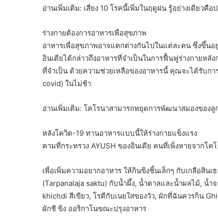
อ่านเพิ่มเติม: เสี่ยง 10 โรคนี้เพิ่มในฤดูฝน รู้อย่างเดียวคือ
ร่างกายต้องการอาหารเพื่อสุขภาพ
อาหารเพื่อสุขภาพอาจแตกต่างกันไปในแต่ละคน ซึ่งขึ้
อินเดียได้กล่าวถึงอาหารที่จำเป็นในการฟื้นฟูร่างกายหลั
ที่จำเป็น ด้วยความช่วยเหลือของอาหารนี้ คุณจะได้รับก
covid) ในไม่ช้า
อ่านเพิ่มเติม: โคโรนาสามารถหยุดการพัฒนาสมองของลูกคุณ 
หลังโควิด-19 ทานอาหารแบบนี้ให้ร่างกายแข็งแรง
ตามที่กระทรวง AYUSH ของอินเดีย คนที่เพิ่งหายจากโคโ
เพื่อเพิ่มความอยากอาหาร ให้กินขิงชิ้นเล็กๆ กับเกลือสิน
(Tarpanalaja saktu) กับน้ำผึ้ง, น้ำตาลและน้ำผลไม้, น้ำจ
khichdi สีเขียว, โรตีกับเนยใสของวัว, ผักที่ฉันควรกิน Gh
ผักชี ขิง ออริกาโนขณะปรุงอาหาร