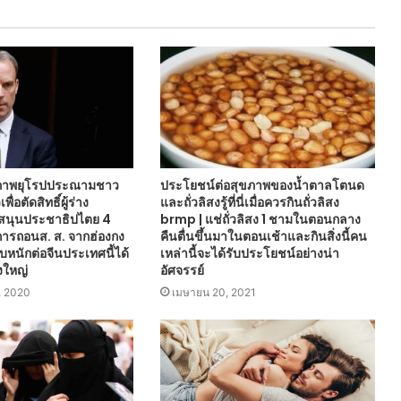
ภาพยุโรปประณามชาว
ประโยชน์ต่อสุขภาพของน้ำตาลโตนด
พื่อตัดสิทธิ์ผู้ร่าง
และถั่วลิสงรู้ที่นี่เมื่อควรกินถั่วลิสง
บสนุนประชาธิปไตย 4
brmp | แช่ถั่วลิสง 1 ชามในตอนกลาง
การถอนส. ส. จากฮ่องกง
คืนตื่นขึ้นมาในตอนเช้าและกินสิ่งนี้คน
หนักต่อจีนประเทศนี้ได้
เหล่านี้จะได้รับประโยชน์อย่างน่า
งใหญ่
อัศจรรย์
, 2020
เมษายน 20, 2021