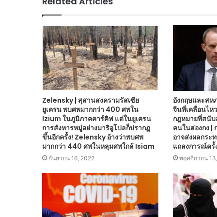
Related Articles
Zelensky | สุสานสงครามรัสเซีย
อังกฤษและสห
ยูเครน พบศพมากกว่า 400 ศพใน
จีนที่เคลื่อนไหวเ
Izium ในภูมิภาคคาร์คิฟ แต่ในยูเครน
กฎหมายที่สนั
การสังหารหมู่อย่างมาริอูโปลก็ปรากฏ
คนในฮ่องกง | 
ขึ้นอีกครั้ง! Zelensky อ้างว่าพบศพ
อาจส่งผลกระทบ
มากกว่า 440 ศพในหลุมศพใกล้ Isiam
แถลงการณ์ครั้
กันยายน 16, 2022
พฤศจิกายน 13