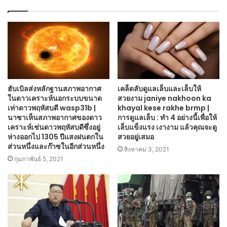
ฮับเบิลส่งหลักฐานสภาพอากาศ
เคล็ดลับดูแลเล็บและเล็บให้
ในดาวเคราะห์นอกระบบขนาด
สวยงาม janiye nakhoon ka
เท่าดาวพฤหัสบดี wasp31b |
khayal kese rakhe brmp |
นาซาเห็นสภาพอากาศของดาว
การดูแลเล็บ : ทำ 4 อย่างนี้เพื่อให้
เคราะห์เช่นดาวพฤหัสบดีซึ่งอยู่
เล็บแข็งแรง เงางาม แล้วคุณจะดู
ห่างออกไป 1305 ปีแสงฝนตกใน
สวยอยู่เสมอ
ส่วนหนึ่งและก๊าซในอีกส่วนหนึ่ง
สิงหาคม 3, 2021
กุมภาพันธ์ 5, 2021