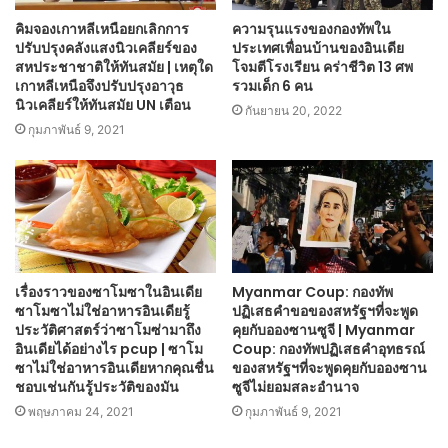
คิมจองเกาหลีเหนือยกเลิกการ
ความรุนแรงของกองทัพใน
ปรับปรุงคลังแสงนิวเคลียร์ของ
ประเทศเพื่อนบ้านของอินเดีย
สหประชาชาติให้ทันสมัย ​​| เหตุใด
โจมตีโรงเรียน คร่าชีวิต 13 ศพ
เกาหลีเหนือจึงปรับปรุงอาวุธ
รวมเด็ก 6 คน
นิวเคลียร์ให้ทันสมัย UN เตือน
กันยายน 20, 2022
กุมภาพันธ์ 9, 2021
เรื่องราวของซาโมซาในอินเดีย
Myanmar Coup: กองทัพ
ซาโมซาไม่ใช่อาหารอินเดียรู้
ปฏิเสธคำขอของสหรัฐฯที่จะพูด
ประวัติศาสตร์ว่าซาโมซ่ามาถึง
คุยกับอองซานซูจี | Myanmar
อินเดียได้อย่างไร pcup | ซาโม
Coup: กองทัพปฏิเสธคำอุทธรณ์
ซาไม่ใช่อาหารอินเดียหากคุณชื่น
ของสหรัฐฯที่จะพูดคุยกับอองซาน
ชอบเช่นกันรู้ประวัติของมัน
ซูจีไม่ยอมสละอำนาจ
พฤษภาคม 24, 2021
กุมภาพันธ์ 9, 2021