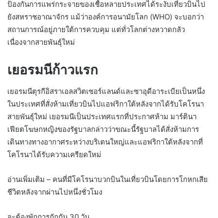
ป้องกันการแพร่กระจายของเชื้อหลายประเทศได้ระงับเที่ยวบินไป
ยังสหราชอาณาจักร แม้ว่าองค์การอนามัยโลก (WHO) จะบอกว่า
สถานการณ์อยู่ภายใต้การควบคุม แต่ทั่วโลกต่างหวาดกลัว
เนื่องจากสายพันธุ์ใหม่
เยอรมนีก้าวแรก
เยอรมนีตุรกีอิสราเอลสวิตเซอร์แลนด์และซาอุดีอาระเบียเป็นหนึ่ง
ในประเทศที่สั่งห้ามเที่ยวบินไปแอฟริกาใต้หลังจากได้รับโคโรนา
สายพันธุ์ใหม่ เยอรมนีเป็นประเทศแรกที่ประกาศห้าม มาร์ตินา
เฟียตโฆษกหญิงของรัฐบาลกล่าวว่าขณะนี้รัฐบาลได้สั่งห้ามการ
เดินทางทางอากาศระหว่างบริเตนใหญ่และแอฟริกาใต้หลังจากที่
โคโรนาได้รับความเครียดใหม่
อ่านเพิ่มเติม – คนที่มีโคโรนาบวกบินในเที่ยวบินโดยการโกหกเสีย
ชีวิตหลังจากผ่านไปหนึ่งชั่วโมง
จะต้องพักการกักกัน 30 วัน