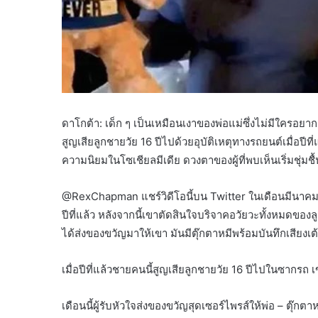
ดาโกต้า: เด็ก ๆ เป็นเหมือนเงาของพ่อแม่ซึ่งไม่มีใครอยาก
สูญเสียลูกชายวัย 16 ปีไปด้วยอุบัติเหตุทางรถยนต์เมื่อปีที
ความนิยมในโซเชียลมีเดีย ดวงตาของผู้ที่พบเห็นเริ่มชุ่มชื้
@RexChapman แชร์วิดีโอนี้บน Twitter ในเดือนมีนาคมว่า
ปีที่แล้ว หลังจากนี้เขาตัดสินใจบริจาคอวัยวะทั้งหมดของลู
ได้ส่งของขวัญมาให้เขา มันมีตุ๊กตาหมีพร้อมบันทึกเสียงเ
เมื่อปีที่แล้วชายคนนี้สูญเสียลูกชายวัย 16 ปีไปในซากรถ
เดือนนี้ผู้รับหัวใจส่งของขวัญสุดเซอร์ไพรส์ให้พ่อ – ตุ๊