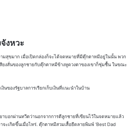
ยงจังหวะ
ามสุขมาก เมื่อเปิดกล่องก็จะได้จดหมายที่มีตุ๊กตาหมีอยู่ในนั้น พวก
นเสียงสั่นของลูกชายกับตุ๊กตาหมีข้างหูดวงตาของเขาก็ชุ่มชื้น ในขณะ
วยเงินของรัฐบาลการเรียกเก็บเงินที่แนะนำในบ้าน
เขาบอกผ่านทวีตว่านอกจากการตีลูกชายที่เขียนไว้ในจดหมายแล้ว
าจะเกิดขึ้นเมื่อไหร่. ตุ๊กตาหมีสวมเสื้อยืดลายพิมพ์ ‘Best Dad