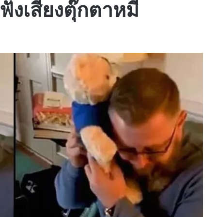
อฟังเสียงตุ๊กตาหมี