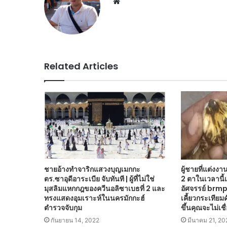
Website
Related Articles
ชายอ้างทำจาริกแสวงบุญเมกกะ
ผู้ชายที่แต่งง
ตร.ซาอุดีอาระเบีย จับทันที | ผู้ที่ไม่ใช่
2 ตาในเวลานี้เพ
มุสลิมแหกกฎของควีนอลิซาเบธที่ 2 และ
อัศจรรย์ brmp 
ทรงแสดงอุมเราะห์ในนครมักกะฮ์
เคี้ยวกระเทียม
ตำรวจจับกุม
ขึ้นคุณจะไม่เชื
กันยายน 14, 2022
มีนาคม 21, 20