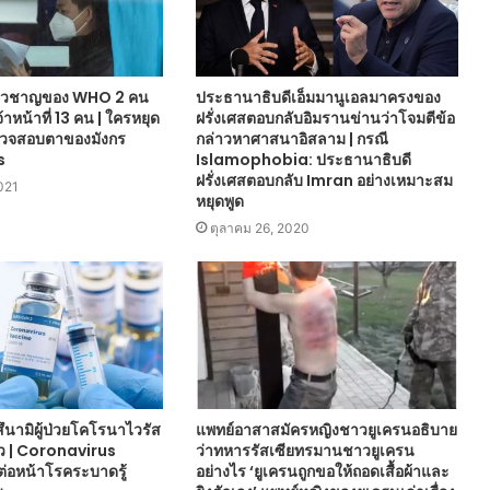
เชี่ยวชาญของ WHO 2 คน
ประธานาธิบดีเอ็มมานูเอลมาครงของ
้าหน้าที่ 13 คน | ใครหยุด
ฝรั่งเศสตอบกลับอิมรานข่านว่าโจมตีข้อ
ตรวจสอบตาของมังกร
กล่าวหาศาสนาอิสลาม | กรณี
s
Islamophobia: ประธานาธิบดี
ฝรั่งเศสตอบกลับ Imran อย่างเหมาะสม
021
หยุดพูด
ตุลาคม 26, 2020
สึนามิผู้ป่วยโคโรนาไวรัส
แพทย์อาสาสมัครหญิงชาวยูเครนอธิบาย
ี่ตัว | Coronavirus
ว่าทหารรัสเซียทรมานชาวยูเครน
าต่อหน้าโรคระบาดรู้
อย่างไร ‘ยูเครนถูกขอให้ถอดเสื้อผ้าและ