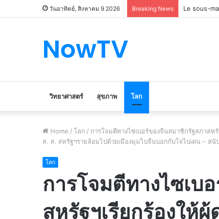
Le marché d
วันอาทิตย์, สิงหาคม 9 2026
Breaking News
NowTV
วิทยาศาสตร์
สุขภาพ
โลก
Home
/
โลก
/
การโจมตีทางไซเบอร์ของจีนสมาชิกรัฐสภาสหรัฐฯ
ส. ส. สหรัฐฯรายล้อมไปด้วยเมืองมุมไบจีนบอกกับโจไบเดน – สนับ
โลก
การโจมตีทางไซเบอร
สหรัฐฯเรียกร้องให้ผู