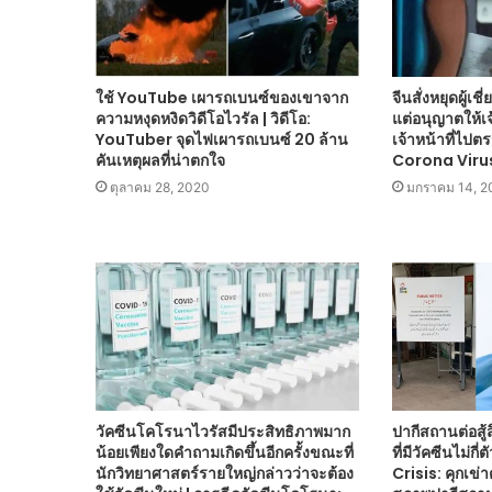
ใช้ YouTube เผารถเบนซ์ของเขาจาก
จีนสั่งหยุดผู้
ความหงุดหงิดวิดีโอไวรัล | วิดีโอ:
แต่อนุญาตให้เจ
YouTuber จุดไฟเผารถเบนซ์ 20 ล้าน
เจ้าหน้าที่ไป
คันเหตุผลที่น่าตกใจ
Corona Viru
ตุลาคม 28, 2020
มกราคม 14, 2
วัคซีนโคโรนาไวรัสมีประสิทธิภาพมาก
ปากีสถานต่อสู้
น้อยเพียงใดคำถามเกิดขึ้นอีกครั้งขณะที่
ที่มีวัคซีนไม่ก
นักวิทยาศาสตร์รายใหญ่กล่าวว่าจะต้อง
Crisis: คุกเข่