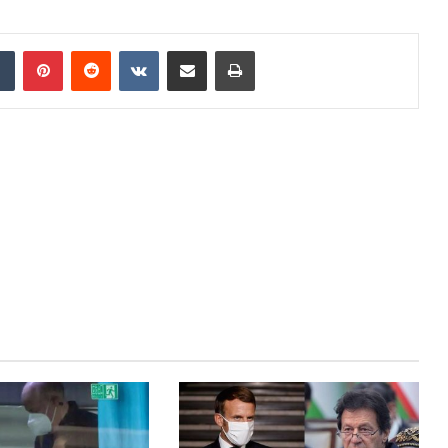
dIn
Tumblr
Pinterest
Reddit
VKontakte
Share via Email
Print