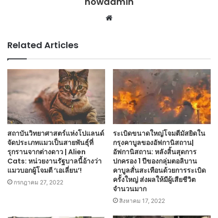
nowadmin
Website
Related Articles
สถาบันวิทยาศาสตร์แห่งโปแลนด์
ระเบิดขนาดใหญ่โจมตีมัสยิดใน
จัดประเภทแมวเป็นสายพันธุ์ที่
กรุงคาบูลของอัฟกานิสถาน|
รุกรานจากต่างดาว | Alien
อัฟกานิสถาน: หลังสิ้นสุดการ
Cats: หน่วยงานรัฐบาลนี้อ้างว่า
ปกครอง 1 ปีของกลุ่มตอลิบาน
แมวบอกผู้โจมตี ‘เอเลี่ยน’!
คาบูลสั่นสะเทือนด้วยการระเบิด
ครั้งใหญ่ ส่งผลให้มีผู้เสียชีวิต
กรกฎาคม 27, 2022
จำนวนมาก
สิงหาคม 17, 2022