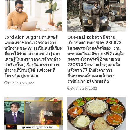
Lord Alan Sugar มหาเศรษฐี
Queen Elizabeth มีความ
แห่งสหราชอาณาจักรกล่าวว่า
เกี่ยวข้องกับหมายเลข 230873
พนักงานของ WFH เป็นคนขี้เกียจ
ในสงครามโลกครั้งที่สอง | งาน
ที่ควรได้รับค่าจ้างน้อยกว่า | มหา
ศพของควีนเอลิซาเบธที่ 2 เหตุใด
เศรษฐีในสหราชอาณาจักรกล่าว
สงครามโลกครั้งที่ 2 หมายเลข
ว่าเรื่องใหญ่เรื่องวัฒนธรรมการ
230873 จึงกลายเป็นจุดสนใจ
ทำงานที่บ้าน ผู้ใช้ Twitter ที่
หลังจาก 77 ปีหลังจากการ
โกรธจัดอยู่รายล้อม
สิ้นพระชนม์ของสมเด็จพระ
ราชินีนาถเอลิซาเบธที่ 2
กันยายน 5, 2022
กันยายน 9, 2022