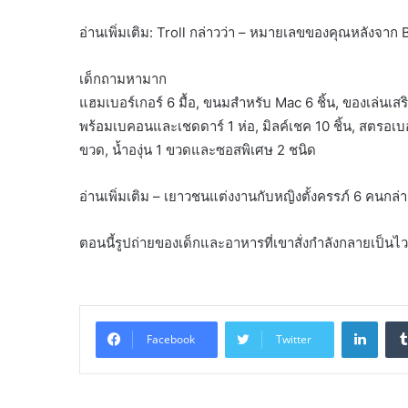
อ่านเพิ่มเติม: Troll กล่าวว่า – หมายเลขของคุณหลังจาก
เด็กถามหามาก
แฮมเบอร์เกอร์ 6 มื้อ, ขนมสำหรับ Mac 6 ชิ้น, ของเล่นเสริม 8
พร้อมเบคอนและเชดดาร์ 1 ห่อ, มิลค์เชค 10 ชิ้น, สตรอเบอร์รี
ขวด, น้ำองุ่น 1 ขวดและซอสพิเศษ 2 ชนิด
อ่านเพิ่มเติม – เยาวชนแต่งงานกับหญิงตั้งครรภ์ 6 คนกล่า
ตอนนี้รูปถ่ายของเด็กและอาหารที่เขาสั่งกำลังกลายเป็นไ
Linke
Facebook
Twitter