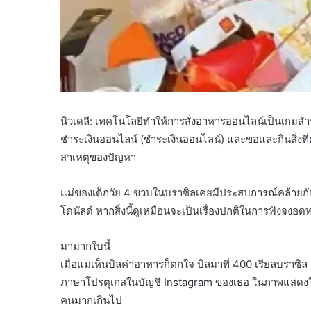
นิวเดลี: เทคโนโลยีทำให้การสั่งอาหารออนไลน์เป็นเกมส
ชำระเงินออนไลน์ (ชำระเงินออนไลน์) และขอและกินสิ่งที่ค
สาเหตุของปัญหา
แม่ของเด็กวัย 4 ขวบในบราซิลเคยมีประสบการณ์คล้าย
โดนัลด์ หากสิ่งนี้ดูเหมือนจะเป็นเรื่องปกติในการฟังจงอดท
มามากใบนี้
เมื่อแม่เห็นบิลค่าอาหารก็ตกใจ บิลมาที่ 400 เรียลบราซิล
ภาษาโปรตุเกสในบัญชี Instagram ของเธอ ในภาพแสดงให้เห็
คนมากเกินไป