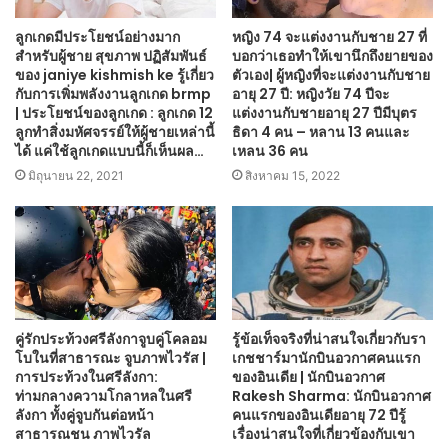
ลูกเกดมีประโยชน์อย่างมาก
หญิง 74 จะแต่งงานกับชาย 27 ที่
สำหรับผู้ชาย สุขภาพ ปฏิสัมพันธ์
บอกว่าเธอทำให้เขานึกถึงยายของ
ของ janiye kishmish ke รู้เกี่ยว
ตัวเอง| ผู้หญิงที่จะแต่งงานกับชาย
กับการเพิ่มพลังงานลูกเกด brmp
อายุ 27 ปี: หญิงวัย 74 ปีจะ
| ประโยชน์ของลูกเกด : ลูกเกด 12
แต่งงานกับชายอายุ 27 ปีมีบุตร
ลูกทำสิ่งมหัศจรรย์ให้ผู้ชายเหล่านี้
ธิดา 4 คน – หลาน 13 คนและ
ได้ แค่ใช้ลูกเกดแบบนี้ก็เห็นผล…
เหลน 36 คน
มิถุนายน 22, 2021
สิงหาคม 15, 2022
คู่รักประท้วงศรีลังกาจูบคู่โคลอม
รู้ข้อเท็จจริงที่น่าสนใจเกี่ยวกับรา
โบในที่สาธารณะ จูบภาพไวรัส |
เกชชาร์มานักบินอวกาศคนแรก
การประท้วงในศรีลังกา:
ของอินเดีย | นักบินอวกาศ
ท่ามกลางความโกลาหลในศรี
Rakesh Sharma: นักบินอวกาศ
ลังกา ทั้งคู่จูบกันต่อหน้า
คนแรกของอินเดียอายุ 72 ปีรู้
สาธารณชน ภาพไวรัล
เรื่องน่าสนใจที่เกี่ยวข้องกับเขา