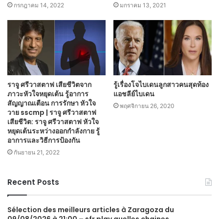
กรกฎาคม 14, 2022
มกราคม 13, 2021
ราจู ศรีวาสตาฟ เสียชีวิตจาก
รู้เรื่องโจไบเดนลูกสาวคนสุดท้อง
ภาวะหัวใจหยุดเต้น รู้อาการ
แอชลีย์ไบเดน
สัญญาณเตือน การรักษา หัวใจ
พฤศจิกายน 26, 2020
วาย sscmp | ราจู ศรีวาสตาฟ
เสียชีวิต: ราจู ศรีวาสตาฟ หัวใจ
หยุดเต้นระหว่างออกกำลังกาย รู้
อาการและวิธีการป้องกัน
กันยายน 21, 2022
Recent Posts
Sélection des meilleurs articles à Zaragoza du
09/08/2026 à 21:00 – sfr play quelles chaines