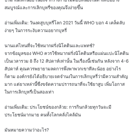
สมบูรณ์และการเลิกบุหรี่ของคุณจึงง่ายขึ้น
อ่านเพิ่มเติม: วันงดสูบบุหรี่โลก 2021 วันนี้ WHO บอก 4 เคล็ดลับ
ง่ายๆ ในการระงับความอยากบุหรี่
นานแค่ไหนที่จะใช้หมากฝรั่งนิโคตินและแพทช์?
จากข้อมูลของ WHO ควรใช้หมากฝรั่งนิโคตินหรือแผ่นแปะนิโคติน
เป็นเวลารวม 8 ถึง 12 สัปดาห์เท่านั้น ในเรื่องนี้เช่นกัน หลังจาก 4-6
สัปดาห์ คุณควรพยายามลดการพึ่งพาพวกเขาทีละน้อย อย่างไร
ก็ตาม องค์กรยังได้อธิบายเจตจำนงในการเลิกบุหรี่ว่ามีความสำคัญ
มาก แต่ยาเหล่านี้ซึ่งขจัดความปรารถนาที่จะใช้ยาสูบ เพิ่มโอกาส
ในการเลิกบุหรี่เป็นสองเท่า
อ่านเพิ่มเติม: ประโยชน์ของกล้วย: การกินกล้วยทุกวันจะมี
ประโยชน์มากมาย คนทั้งโลกคลั่งไคล้มัน
มันหมายความว่าอะไร?