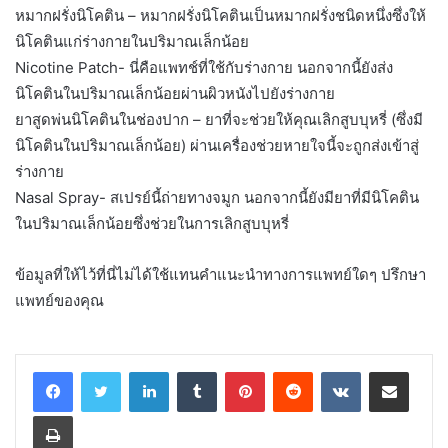
หมากฝรั่งนิโคติน – หมากฝรั่งนิโคตินเป็นหมากฝรั่งชนิดหนึ่งซึ่งให้
นิโคตินแก่ร่างกายในปริมาณเล็กน้อย
Nicotine Patch- นี่คือแพทช์ที่ใช้กับร่างกาย นอกจากนี้ยังส่ง
นิโคตินในปริมาณเล็กน้อยผ่านผิวหนังไปยังร่างกาย
ยาสูดพ่นนิโคตินในช่องปาก – ยาที่จะช่วยให้คุณเลิกสูบบุหรี่ (ซึ่งมี
นิโคตินในปริมาณเล็กน้อย) ผ่านเครื่องช่วยหายใจนี้จะถูกส่งเข้าสู่
ร่างกาย
Nasal Spray- สเปรย์นี้ถ่ายทางจมูก นอกจากนี้ยังมียาที่มีนิโคติน
ในปริมาณเล็กน้อยซึ่งช่วยในการเลิกสูบบุหรี่
ข้อมูลที่ให้ไว้ที่นี่ไม่ได้ใช้แทนคำแนะนำทางการแพทย์ใดๆ ปรึกษา
แพทย์ของคุณ
LinkedIn
Tumblr
Pinterest
Reddit
VKontakte
Share via Email
Print