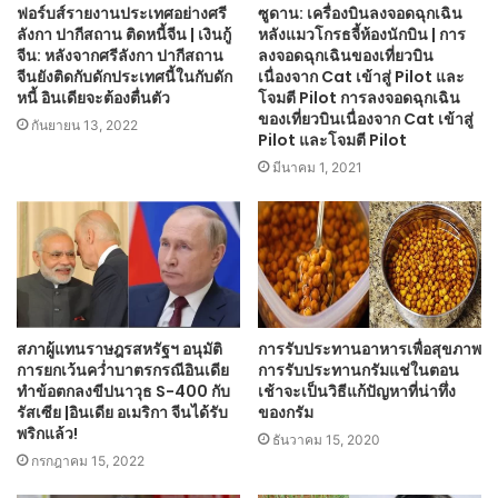
ฟอร์บส์รายงานประเทศอย่างศรี
ซูดาน: เครื่องบินลงจอดฉุกเฉิน
ลังกา ปากีสถาน ติดหนี้จีน | เงินกู้
หลังแมวโกรธจี้ห้องนักบิน | การ
จีน: หลังจากศรีลังกา ปากีสถาน
ลงจอดฉุกเฉินของเที่ยวบิน
จีนยังติดกับดักประเทศนี้ในกับดัก
เนื่องจาก Cat เข้าสู่ Pilot และ
หนี้ อินเดียจะต้องตื่นตัว
โจมตี Pilot การลงจอดฉุกเฉิน
ของเที่ยวบินเนื่องจาก Cat เข้าสู่
กันยายน 13, 2022
Pilot และโจมตี Pilot
มีนาคม 1, 2021
สภาผู้แทนราษฎรสหรัฐฯ อนุมัติ
การรับประทานอาหารเพื่อสุขภาพ
การยกเว้นคว่ำบาตรกรณีอินเดีย
การรับประทานกรัมแช่ในตอน
ทำข้อตกลงขีปนาวุธ S-400 กับ
เช้าจะเป็นวิธีแก้ปัญหาที่น่าทึ่ง
รัสเซีย |อินเดีย อเมริกา จีนได้รับ
ของกรัม
พริกแล้ว!
ธันวาคม 15, 2020
กรกฎาคม 15, 2022