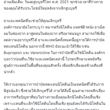
อ่านเพิ่มเติม: วันงดสูบบุหรี่โลก ค.ศ. 2021: ทุกช่วงเวลาที่ร่างกาย
ของคุณได้รับประโยชน์ใหม่หลังจากเลิกสูบบุหรี่
ยาและเทคนิคที่จะช่วยให้คุณเลิกบุหรี่
องค์การอนามัยโลกระบุว่า หมากฝรั่งนิโคติน แพทช์ผิวหนัง ยาเม็ด
อมในช่องปาก ยาสูดพ่นในช่องปาก หรือยาพ่นจมูก สามารถใช้เพื่อ
ลดความอยากบุหรี่ได้ ยาและเทคนิคทั้งหมดนี้อยู่ภายใต้การบำบัด
ทดแทนนิโคติน นอกจากนี้ WHO ยังแนะนำให้ใช้ยาเช่น
Bupropion และ Varenicline ในการบำบัดที่ไม่ใช่นิโคติน องค์กร
บอกว่าก่อนที่จะใช้ยาและเทคนิคเหล่านี้ โปรดปรึกษาแพทย์หรือ
ศูนย์การแพทย์ในพื้นที่ของคุณสักครั้ง เพื่อหลีกเลี่ยงผลข้างเคียงที่
น่ากลัว
ให้เราบอกคุณว่าการบำบัดทดแทนนิโคตินเป็นเทคนิคที่ได้รับการ
พิสูจน์แล้ว ซึ่งช่วยให้เลิกบุหรี่ได้ ภายใต้สิ่งนี้ คุณสามารถหลีกเลี่ยง
อาการหรือปัญหาที่พบในร่างกายเมื่อคุณเลิกนิโคตินโดยสิ้นเชิง
เพราะแทนที่จะเลิกใช้นิโคตินโดยสิ้นเชิง คุณยังคงได้รับนิโคตินใน
ปริมาณเล็กน้อย เนื่องจากร่างกายไม่ตอบสนองในทางลบอย่าง