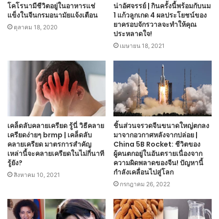
โคโรนามีชีวิตอยู่ในอาหารแช่
น่าอัศจรรย์ | กินครั้งนี้พร้อมกับนม
แข็งในจีนกรมอนามัยแจ้งเตือน
1 แก้วลูกเกด 4 ผลประโยชน์ของ
ยาครอบจักรวาลจะทำให้คุณ
ตุลาคม 18, 2020
ประหลาดใจ!
เมษายน 18, 2021
เคล็ดลับคลายเครียด รู้นี่ วิธีคลาย
ชิ้นส่วนจรวดจีนขนาดใหญ่ตกลง
เครียดง่ายๆ brmp | เคล็ดลับ
มาจากอวกาศหลังจากปล่อย |
คลายเครียด มาตรการสำคัญ
China 5B Rocket: ชีวิตของ
เหล่านี้จะคลายเครียดในไม่กี่นาที
ผู้คนตกอยู่ในอันตรายเนื่องจาก
รู้ยัง?
ความผิดพลาดของจีน! ปัญหานี้
กำลังเคลื่อนไปสู่โลก
สิงหาคม 10, 2021
กรกฎาคม 26, 2022