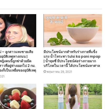
ม่ – ลูกสาวแทงชายเสีย
มีประโยชน์มากสำหรับร่างกายที่แข็ง
ยอุบัติเหตุทางถนน |
แรง น้ำโหระพา tulsi ka pani mpap
หญิงคนนี้ถูกฆ่าด้วยมีด
| น้ำทุลซี่ มีประโยชน์ต่อร่างกายมาก
สาวที่อยู่ห่างออกไป 2 กม.
บริโภคในเวลานี้ ได้ประโยชน์มหาศาล
งก็เป็นเหยื่อของอุบัติเหตุ
พฤษภาคม 29, 2021
2021