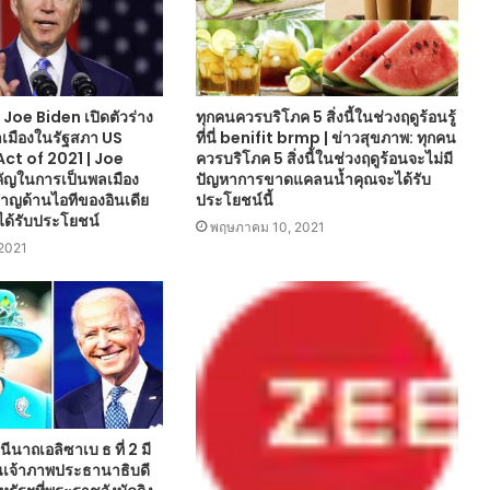
 Joe Biden เปิดตัวร่าง
ทุกคนควรบริโภค 5 สิ่งนี้ในช่วงฤดูร้อนรู้
เมืองในรัฐสภา US
ที่นี่ benifit brmp | ข่าวสุขภาพ: ทุกคน
Act of 2021 | Joe
ควรบริโภค 5 สิ่งนี้ในช่วงฤดูร้อนจะไม่มี
คัญในการเป็นพลเมือง
ปัญหาการขาดแคลนน้ำคุณจะได้รับ
วชาญด้านไอทีของอินเดีย
ประโยชน์นี้
ด้รับประโยชน์
พฤษภาคม 10, 2021
 2021
ีนาถเอลิซาเบ ธ ที่ 2 มี
นเจ้าภาพประธานาธิบดี