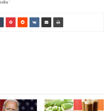
งฉัน ‘
dIn
Tumblr
Pinterest
Reddit
VKontakte
Share via Email
Print