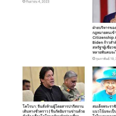
กันยายน 4, 2023
ฝ่ายบริหารของ
กฎหมายคนเข้า
Citizenship 
Biden ก้าวสำ
สหรัฐฯผู้เชี่ย
หลายพันคนจะไ
กุมภาพันธ์ 19,
โคโรนา: จีนสั่งห้ามผู้โดยสารปากีสถาน
สมเด็จพระราชิน
เดินทางชั่วคราว | จีนกัดอิมรานข่านด้วย
แนวโน้มจะเป็