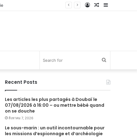
Log
Random
Sidebar
In
Article
Search
for
Recent Posts
Les articles les plus partagés à Doubaï le
07/08/2026 à 16:00 – ou mettre bébé quand
on se douche
สิงหาคม 7, 2026
Le sous-marin : un outil incontournable pour
les missions d’espionnage et d’archéologie