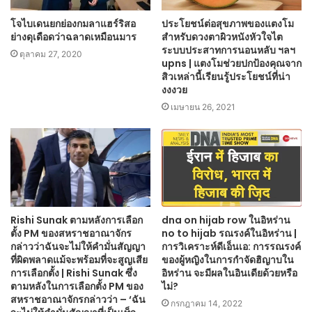
โจไบเดนยกย่องกมลาแฮร์ริสอ
ประโยชน์ต่อสุขภาพของแตงโม
ย่างดุเดือดว่าฉลาดเหมือนมาร
สำหรับดวงตาผิวหนังหัวใจไต
ระบบประสาทการนอนหลับ ฯลฯ
ตุลาคม 27, 2020
upns | แตงโมช่วยปกป้องคุณจาก
สิวเหล่านี้เรียนรู้ประโยชน์ที่น่า
งงงวย
เมษายน 26, 2021
Rishi Sunak ตามหลังการเลือก
dna on hijab row ในอิหร่าน
ตั้ง PM ของสหราชอาณาจักร
no to hijab รณรงค์ในอิหร่าน |
กล่าวว่าฉันจะไม่ให้คำมั่นสัญญา
การวิเคราะห์ดีเอ็นเอ: การรณรงค์
ที่ผิดพลาดแม้จะพร้อมที่จะสูญเสีย
ของผู้หญิงในการกำจัดฮิญาบใน
การเลือกตั้ง | Rishi Sunak ซึ่ง
อิหร่าน จะมีผลในอินเดียด้วยหรือ
ตามหลังในการเลือกตั้ง PM ของ
ไม่?
สหราชอาณาจักรกล่าวว่า – ‘ฉัน
กรกฎาคม 14, 2022