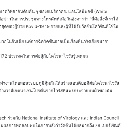
บาดวิทยาอันดับต้น ๆ ของอเมริกาดร. แอนโธนีฟอชี (White
ข่าวในการประชุมทางโทรศัพท์เมื่อวันอังคารว่า “นี่คือสิ่งที่เราได้
่าสุดของผู้ป่วย Kovid-19 19 รายและผู้ที่ได้รับวัคซีนโควิซินที่ใช้ใน
ากในอินเดีย แต่การฉีดวัคซีนอาจเป็นเรื่องที่น่ารังเกียจมาก’
น 172 ประเทศในการต่อสู้กับโคโรนาไวรัสรู้เหตุผล
ซินทำงานโดยสอนระบบภูมิคุ้มกันให้สร้างแอนติบอดีต่อโคโรนาไวรัส
ี่อ้างว่ามีเจตนาเช่นโปรตีนจากไวรัสที่แพร่กระจายบนผิวของมัน
ch ร่วมกับ National Institute of Virology และ Indian Council
กราคมผลการทดสอบพบในภายหลังว่าวัคซีนได้ผลมากถึง 78 เปอร์เซ็นต์