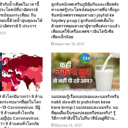
หัวกับน้ำเดือดในเวลานี้
ลูกจันทน์เทศเสริมภูมิคุ้มกันและเพิ่มพลัง
ประโยชน์ที่น่าอัศจรรย์
ทางเพศรู้ประโยชน์ต่อสุขภาพที่น่าทึ่งลูก
น์ของกระเทียม: กิน
จันทน์เทศสรรพคุณทางยา jayfal ke
อนนี้ด้วยน้ำอุ่นคุณจะได้
faydey pcup | ลูกจันทน์เทศเต็มไป
น่าอัศจรรย์ 5 ประการ
ด้วยสรรพคุณทางยาผู้ชายที่แต่งงานแล้ว
เพียงแค่ใช้เครื่องเทศชาวอินโดนีเซีย
2021
เพียงเล็กน้อย
พฤษภาคม 18, 2021
9 ทั่วโลกมีมากกว่า 9 ล้าน
นมปลอมรู้เรื่องนมปลอมและนมจริงหรือ
ผลกระทบมากที่สุดในโลก
nakli doodh ki pahchan kese
 -19 Coronavirus: มีผู้
kare brmp | นมปลอมและนมจริง: นม
า 9 ล้านคนทั่วโลกภัย
ที่คุณดื่มเป็นของปลอมหรือของจริง? รู้
นือญี่ปุ่น Coronavirus:
วิธีการทำสิ่งนี้ในไม่กี่นาทีนั่งอยู่ที่บ้าน…
กกว่า 9 ล้านคนทั่วโลกภัย
มิถุนายน 14, 2021