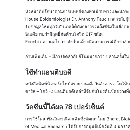
หัวหน้าที่ปรึกษาด้านการแพทย์ของทำเนียบขาวและนักระ
House Epidemiologist Dr. Anthony Fauci) กล่าวกับผู้สื่อ
รับข้อมูลใหม่ทุกวัน” แต่สถิติดังกล่าวรวมถึงซีรั่มในเลือดล
อินเดีย พบว่ามีฤทธิ์ต่อต้านโควิด 617 ชนิด
Fauchi กล่าวต่อไปว่า ‘ดังนั้นแม้จะมีสถานการณ์ที่ยากลำบ
อ่านเพิ่มเติม – มีการจัดลำดับจีโนมมากกว่า 1 ล้านครั้งใ
ใช้ทำแอนติบอดี
หนังสือพิมพ์นิวยอร์กไทม์สรายงานเมื่อวันอังคารว่าโควิ
ซาร์ส – โควี -2 แอนติบอดีเหล่านี้จับกับโปรตีนขัดขวางท
วัคซีนนี้ได้ผล 78 เปอร์เซ็นต์
การใช้โคแวซินในกรณีฉุกเฉินซึ่งพัฒนาโดย Bharat Biote
of Medical Research ได้รับการอนุมัติเมื่อวันที่ 3 ม