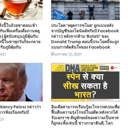
่งนี้ในถ้วยชาตอนเช้า
ประโยค ‘หยุดการขโมย’ ถูกแบนหลัง
มกันเพิ่มเครื่องดื่มกานพลู
จากบัญชีของโดนัลด์ทรัมป์ Facebook
 | ผู้สนับสนุนภูมิคุ้มกัน:
กล่าว | หลังจากห้าม ‘Bolati’ ของ
งนี้ในชาทุกวันก็จะกลาย
Donald Trump ตอนนี้ประโยคนี้จะถูก
ริมภูมิคุ้มกัน
แบนการตัดสินใจของ Facebook
2021
มกราคม 12, 2021
 Nancy Pelosi กล่าวว่า
อินเดียสามารถเรียนรู้อะไรจากสเปนเพื่อ
ารฟ้องร้องทรัมป์
ฟื้นคืนความรุ่งโรจน์ในอดีต หลังจากได้
รับเอกราช สัญลักษณ์ของความเป็นทาส
021
ก็ถูกละทิ้งเช่นนี้ ข่าวภาษาฮินดี, โลก