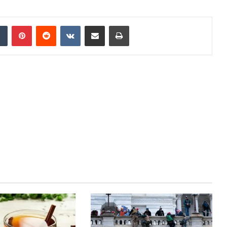
dIn
Tumblr
Pinterest
Reddit
VKontakte
Share via Email
Print