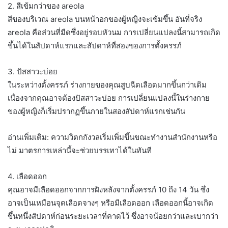
2. สีเข้มกว่าของ areola
สีของบริเวณ areola บนหน้าอกของผู้หญิงจะเข้มขึ้น อันที่จริง
areola คือส่วนที่มืดซึ่งอยู่รอบหัวนม การเปลี่ยนแปลงนี้สามารถเกิด
ขึ้นได้ในสัปดาห์แรกและสัปดาห์ที่สองของการตั้งครรภ์
3. ปัสสาวะบ่อย
ในระหว่างตั้งครรภ์ ร่างกายของคุณสูบฉีดเลือดมากขึ้นกว่าเดิม
เนื่องจากคุณอาจต้องปัสสาวะบ่อย การเปลี่ยนแปลงนี้ในร่างกาย
ของผู้หญิงก็เริ่มปรากฏขึ้นภายในสองสัปดาห์แรกเช่นกัน
อ่านเพิ่มเติม: ความวิตกกังวลเริ่มเพิ่มขึ้นขณะทำงานสำนักงานหรือ
ไม่ มาตรการเหล่านี้จะช่วยบรรเทาได้ในทันที
4. เลือดออก
คุณอาจมีเลือดออกจากการฝังหลังจากตั้งครรภ์ 10 ถึง 14 วัน ซึ่ง
อาจเป็นเหมือนจุดเลือดจางๆ หรือมีเลือดออก เลือดออกนี้อาจเกิด
ขึ้นหนึ่งสัปดาห์ก่อนระยะเวลาที่คาดไว้ ซึ่งอาจน้อยกว่าและเบากว่า