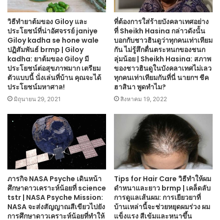
วิธีทำยาต้มของ Giloy และ
ที่ต้องการใส่ร้ายบังคลาเทศอย่าง
ประโยชน์ที่น่าอัศจรรย์ janiye
ที่ Sheikh Hasina กล่าวดังนั้น
Giloy kadha se hone wale
บอกกับชาวฮินดูว่าทุกคนเท่าเทียม
ปฏิสัมพันธ์ brmp | Giloy
กัน ไม่รู้สึกตื่นตระหนกของชนก
kadha: ยาต้มของ Giloy มี
ลุ่มน้อย | Sheikh Hasina: สภาพ
ประโยชน์ต่อสุขภาพมาก เตรียม
ของชาวฮินดูในบังคลาเทศไม่เลว
ตัวแบบนี้ นั่งเล่นที่บ้าน คุณจะได้
ทุกคนเท่าเทียมกันที่นี่ นายกฯ ชีค
ประโยชน์มหาศาล!
ฮาสินา พูดทำไม?
มิถุนายน 29, 2021
สิงหาคม 19, 2022
ภารกิจ NASA Psyche เดินหน้า
Tips for Hair Care วิธีทำให้ผม
ศึกษาดาวเคราะห์น้อยที่ science
ดำหนาและยาว brmp | เคล็ดลับ
tstr | NASA Psyche Mission:
การดูแลเส้นผม: การเยียวยาที่
NASA จะส่งสัญญาณสีเขียวไปยัง
บ้านเหล่านี้จะช่วยหยุดผมร่วง ผม
การศึกษาดาวเคราะห์น้อยที่ทำให้
แข็งแรง สีเข้มและหนาขึ้น