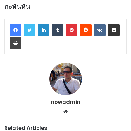
กะทันหัน
LinkedIn
Tumblr
Pinterest
Reddit
VKontakte
Share via Email
Print
nowadmin
Website
Related Articles