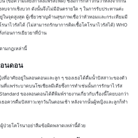
ัน (ข้อความเสียงกำลังแพร่สะพัด) ซึ่งมีการกล่าวกันว่าหลังจากกิน
างลบจากเชิงบวก ดังนั้นจึงไม่มีอันตรายใด ๆ ในการรับประทานค่ะ
อยู่ในจุดสูงสุด ผู้เชี่ยวชาญด้านสุขภาพเชื่อว่าหัวหอมและกระเทียมมี
โรนาไวรัสได้ (ไม่สามารถรักษาการติดเชื้อโคโรนาไวรัสได้) WHO
่งก่อนการเยียวยาที่บ้าน
ิตามกฎเหล่านี้
นลอนดอน
ญิงที่อาศัยอยู่ในลอนดอนและลูก ๆ ของเธอได้ดื่มน้ำปัสสาวะของตัว
ป็นที่แพร่ระบาดบนโซเชียลมีเดียซึ่งการทำเช่นนั้นการรักษาไวรัส
andard ของลอนดอนได้ตีพิมพ์รายงานเกี่ยวกับเรื่องนี้โดยบอกว่า
ว่าเธอควรดื่มปัสสาวะทุกวันในตอนเช้า หลังจากนั้นผู้หญิงและลูกก็ทำ
ับผู้ป่วยโคโรนาอย่าลืมข้อผิดพลาดเหล่านี้ด้วย