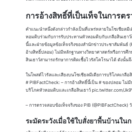
การอ้างสิทธิ์ที่เป็นเท็จในการ
คำแนะนำหนึ่งดังกล่าวกำลังเป็นที่แพร่หลายในโซเชียลมีเ
หอมดิบร่วมกับการรับประทานหัวหอมดิบกับเกลือสินเธาว์ก็
นี้และฝ่ายข้อมูลข้อเท็จจริงของสำนักข่าวประชาสัมพันธ์ (P
อ้างสิทธิ์ปลอม) ไม่มีหลักฐานทางวิทยาศาสตร์หรือการศึ
สินเธาว์สามารถรักษาการติดเชื้อไวรัสโคโรนาได้ ดังนั้นจึง
ในโพสต์ไวรัลและเสียงบนโซเชียลมีเดียการบริโภคเกลือสิ
# PIBFactCheck: – การอ้างสิทธิ์นี้เป็น # ของปลอม ไ
บริโภคหัวหอมดิบและเกลือสินเธาว์ pic.twitter.com/J
– การตรวจสอบข้อเท็จจริงของ PIB (@PIBFactCheck) วั
ระมัดระวังเมื่อใช้ใบสั่งยาพื้นบ้า