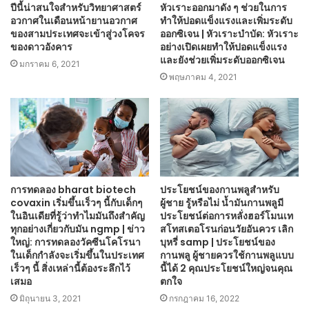
ปีนี้น่าสนใจสำหรับวิทยาศาสตร์
หัวเราะออกมาดัง ๆ ช่วยในการ
อวกาศในเดือนหน้ายานอวกาศ
ทำให้ปอดแข็งแรงและเพิ่มระดับ
ของสามประเทศจะเข้าสู่วงโคจร
ออกซิเจน | หัวเราะบำบัด: หัวเราะ
ของดาวอังคาร
อย่างเปิดเผยทำให้ปอดแข็งแรง
และยังช่วยเพิ่มระดับออกซิเจน
มกราคม 6, 2021
พฤษภาคม 4, 2021
การทดลอง bharat biotech
ประโยชน์ของกานพลูสำหรับ
covaxin เริ่มขึ้นเร็วๆ นี้กับเด็กๆ
ผู้ชาย รู้หรือไม่ น้ำมันกานพลูมี
ในอินเดียที่รู้ว่าทำไมมันถึงสำคัญ
ประโยชน์ต่อการหลั่งฮอร์โมนเท
ทุกอย่างเกี่ยวกับมัน ngmp | ข่าว
สโทสเตอโรนก่อนวัยอันควร เลิก
ใหญ่: การทดลองวัคซีนโคโรนา
บุหรี่ samp | ประโยชน์ของ
ในเด็กกำลังจะเริ่มขึ้นในประเทศ
กานพลู ผู้ชายควรใช้กานพลูแบบ
เร็วๆ นี้ สิ่งเหล่านี้ต้องระลึกไว้
นี้ได้ 2 คุณประโยชน์ใหญ่จนคุณ
เสมอ
ตกใจ
มิถุนายน 3, 2021
กรกฎาคม 16, 2022