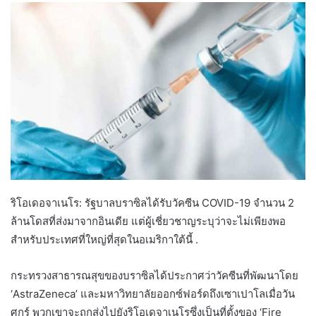
ริโอเดอจาเนโร: รัฐบาลบราซิลได้รับวัคซีน COVID-19 จำนวน 2
ล้านโดสที่ส่งมาจากอินเดีย แต่ผู้เชี่ยวชาญระบุว่าจะไม่เพียงพอ
สำหรับประเทศที่ใหญ่ที่สุดในอเมริกาใต้นี้ .
กระทรวงสาธารณสุขของบราซิลได้ประกาศว่าวัคซีนที่พัฒนาโดย
‘AstraZeneca’ และมหาวิทยาลัยออกซ์ฟอร์ดถึงเซาเปาโลเมื่อวัน
ศุกร์ พวกเขาจะถูกส่งไปยังริโอเดจาเนโรซึ่งเป็นที่ตั้งของ ‘Fire