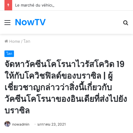
Le marché du véhicule d’occasion en plein essor
NowTV
Menu
S
fo
Home
/
โลก
โลก
จัดหาวัคซีนโคโรนาไวรัสโควิด 19
ให้กับโควิชฟิลด์ของบราซิล | ผู้
เชี่ยวชาญกล่าวว่าสิ่งนี้เกี่ยวกับ
วัคซีนโคโรนาของอินเดียที่ส่งไปยัง
บราซิล
nowadmin
มกราคม 23, 2021