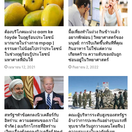
ต้องบริโภคมะม่วง aam ke
มื้อเที่ยงทำไมง่วง กินข้าวแล้ว
fayde ในฤดูร้อนประโยชน์
อยากพักผ่อน | วิทยาศาสตร์ของ
มากมายในร่างกาย mpap |
มนุษย์: การงีบเกิดขึ้นทันทีที่คุณ
ธรรมดาไม่น้อยไปกว่าประโยชน์
กินอาหาร ไม่ใช่แค่ความ
ในช่วงฤดูร้อนรู้ประโยชน์
เกียจคร้าน ความลับของมันถูก
มหาศาลที่มันให้
ซ่อนอยู่ในวิทยาศาสตร์
เมษายน 12, 2021
กันยายน 2, 2022
สหรัฐฯทำข้อตกลงนิวเคลียร์กับ
คณะผู้บริหารระดับสูงของสหรัฐฯ
อิหร่าน: ความอดทนของเราไม่
อ้างว่าการปะทะกันอย่างรุนแรงที่
จำกัด | อเมริกาโกรธที่อิหร่าน
หุบเขากัลวันถูกวางแผนโดยจีน |
เงียบเรื่องข้อตกลงนิวเคลียร์ Ned
ความรุนแรงในลาดักห์เผย